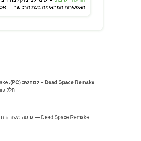
האפשרות המתאימה בעת הרכישה — אספקה
Dead Space Remake – למחשב (PC).
חלל USG Ishimura הנגועה ביצורים מפלצתיים. Frostbite Engine לגרפיקה חדשה.