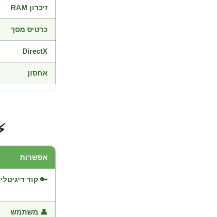
זיכרון RAM
כרטיס מסך
DirectX
אחסון
⚡
אפשרות
🔑 קוד דיגיטלי
👤 משתמש