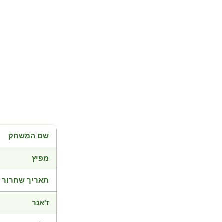
שם המשחק
מפיץ
תאריך שחרור
ז'אנר