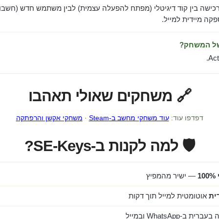
כישה בין קוד דיגיטלי (מפתח להפעלה עצמית) לבין משתמש חדש (חשבון
ה מיידית למייל.
של המשחק?
Act
🔗 משחקים שאולי תאהבו
דפדפו עוד:
עוד משחקי מחשב ב-Steam
·
משחקי אקשן והרפתקה
🛡️ למה לקנות ב-SE-Keys?
1
— ישיר מהמפיץ
ית
אוטומטית למייל תוך דקות
ב-WhatsApp ובמייל