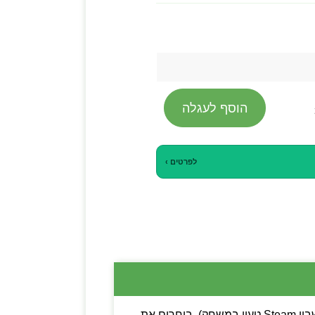
הוסף לעגלה
לפרטים ›
💡 שימו לב: ניתן לבחור בין קוד דיגיטלי (מפתח Steam להפעלה עצמית) לבין משתמש חדש (חשבון Steam טעון במשחק). בוחרים את