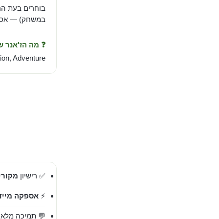
בוחרים בעת הר
במשחק) — אספק
❓ מה הז'אנר 
ion, Adventure.
✅ רישיון
מקורי 00%
⚡
אספקה מייד
💬 תמיכה מלאה בעברית 