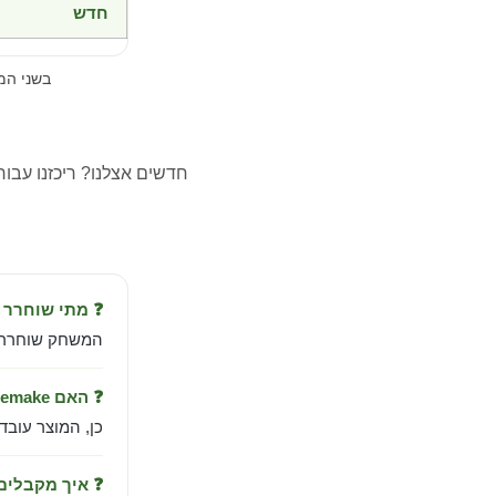
חדש
בשני ה
חדשים אצלנו? ריכזנו עבו
❓ מתי שוחרר Dead Space Remake?
המשחק שוחרר ב-Jan 27, 2023 מבית nic Arts
❓ האם Dead Space Remake עובד בישראל?
כן, המוצר עובד
❓ איך מקבלי