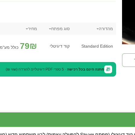
מהדורה
סוג מפתח
מחיר
79
₪
Standard Edition
קוד דיגיטלי
כולל מע"מ
🎁
מתנה חינם בכל רכישה
· 5 ספרי PDF דיגיטליים להורדה (שווי ₪)