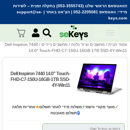
הוואטסאפ הראשי שלנו (053-3555743) בתקלה זמנית
– לשירות
מיידי:
וואטסאפ 052-2205081
| הצ’אט באתר |
support@se-
keys.com
עמוד הבית
/
מחשבים וציוד נלווה
/
מחשבים ניידים
/ Dell Inspiron 7440
14.0″ Touch-FHD-C7-150U-16GB-1TB SSD-4Y-Win11
Dell Inspiron 7440 14.0" Touch-
Dell Inspiron 7440 14.0" Touch-
FHD-C7-150U-16GB-1TB SSD-
FHD-C7-150U-16GB-1TB SSD-
4Y-Win11
4Y-Win11
★
⚡
✓
מוצר מקורי ורשמי
משלוח מידי לאחר תשלום
אחריות מלאה
🔒
תשלום מאובטח