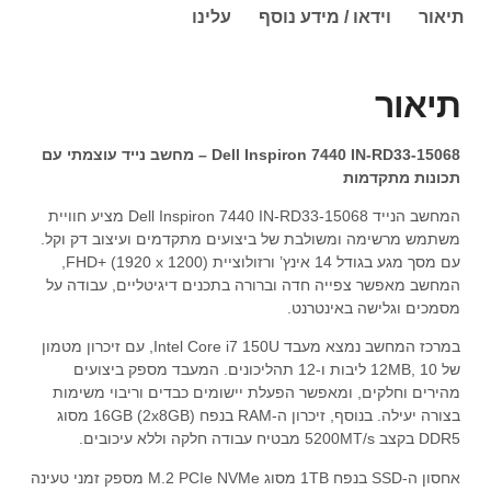
תיאור
וידאו / מידע נוסף
עלינו
תיאור
Dell Inspiron 7440 IN-RD33-15068 – מחשב נייד עוצמתי עם
תכונות מתקדמות
המחשב הנייד Dell Inspiron 7440 IN-RD33-15068 מציע חוויית
משתמש מרשימה ומשולבת של ביצועים מתקדמים ועיצוב דק וקל.
עם מסך מגע בגודל 14 אינץ’ ורזולוציית FHD+ (1920 x 1200),
המחשב מאפשר צפייה חדה וברורה בתכנים דיגיטליים, עבודה על
מסמכים וגלישה באינטרנט.
במרכז המחשב נמצא מעבד Intel Core i7 150U, עם זיכרון מטמון
של 12MB, 10 ליבות ו-12 תהליכונים. המעבד מספק ביצועים
מהירים וחלקים, ומאפשר הפעלת יישומים כבדים וריבוי משימות
בצורה יעילה. בנוסף, זיכרון ה-RAM בנפח 16GB (2x8GB) מסוג
DDR5 בקצב 5200MT/s מבטיח עבודה חלקה וללא עיכובים.
אחסון ה-SSD בנפח 1TB מסוג M.2 PCIe NVMe מספק זמני טעינה