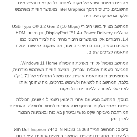
מהירים במיוחד ושפע של מקום לאחסון כל הקבצים והיישומים
החשובים. כרטיס המסך Intel Graphics מאפשר חוויית משתמש
חלקה וגראפיקה איכותית.
המחשב מצויד בשני חיבורי USB Type C® 3.2 Gen 2 (10 Gbps)
הכוללים Power Delivery ו-DisplayPort ™1.4, וכן חיבור HDMI
1.4. חיבורים אלו מאפשרים חיבור מהיר ונוח לציוד חיצוני כמו
מסכים נוספים, כוננים חיצוניים ועוד, מה שמקנה גמישות ויכולת
התאמה לצרכים שונים.
המחשב מופעל על ידי מערכת ההפעלה Windows 11 Home,
המגיעה בשפות אנגלית ועברית, ומציעה חוויית משתמש מודרנית,
אינטואיטיבית ומותאמת אישית. עם משקל התחלתי של 1.71 ק”ג
בלבד, המחשב נוח לנשיאה ולשימוש בדרכים, מה שהופך אותו
לאידיאלי לעבודה וללימודים בכל מקום.
בנוסף, המחשב מגיע עם אחריות יבואן רשמי ל-4 שנים, הכוללת
שירות באתר הלקוח, ובנוסף שנה אחריות למטען ולסוללה. האחריות
המורחבת מעניקה שקט נפשי וביטחון באיכות ובאמינות המוצר
לאורך זמן.
סיכום:
המחשב הנייד Dell Inspiron 7440 IN-RD33-15068 הוא
כלי עבודה מתקדם ומרשים, המשלב ביצועים גבוהים, עיצוב נוח