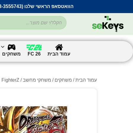
הוואטסאפ הראשי שלנו (053-3555743) בתקלה זמנית
עמוד הבית
FC 26
משחקים
עמוד הבית
/
משחקים
/
משחקי מחשב
/
/ ll FighterZ