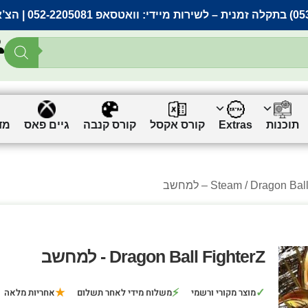
– לשירות מיידי:
וואטסאפ 052-2205081
| הצ’
תוכנות
Extras
קורס אקסל
קורס קנבה
גיים פאס
מד
Dragon Ba – למחשב
Steam
Dragon Ball FighterZ - למחשב
★
⚡
✓
מוצר מקורי ורשמי
משלוח מידי לאחר תשלום
אחריות מלאה