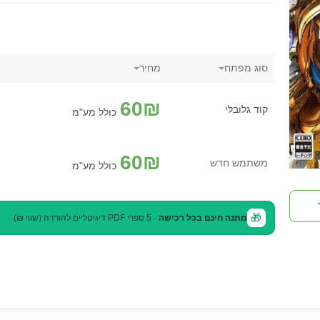
סוג מפתח
מחיר
60
₪
קוד גלובלי
כולל מע"מ
60
₪
משתמש חדש
כולל מע"מ
🎁
מתנה חינם בכל רכישה
· 5 ספרי PDF דיגיטליים להורדה (שווי ₪)