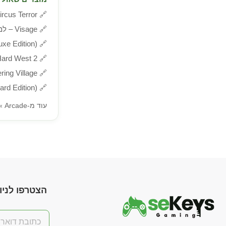
🔗
f Circus Terror
🔗
Visage – למחשב
🔗
 (Deluxe Edition
🔗
Hard West 2 – למחש
🔗
e Wandering Village
🔗
ndard Edition
עוד מ-Arcade »
הצטרפו לניוז