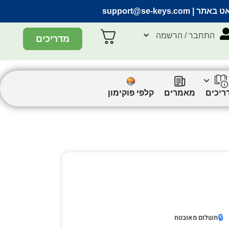
אט באתר |
support@se-keys.com
התחבר / הרשמה
מדריכים
ריכים
מאמרים
קלפי פוקימון
🔒
תשלום מאובטח