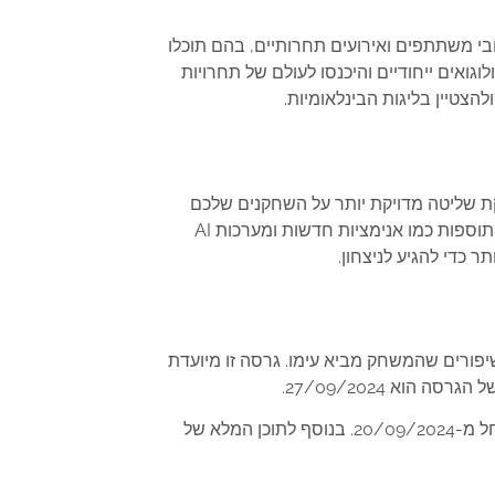
 מרובי משתתפים ואירועים תחרותיים, בהם תוכלו
ואים ייחודיים והיכנסו לעולם של תחרויות
הצטיין בליגות הבינלאומיות.
ועה מתקדמת שמספקת שליטה מדויקת יותר על השחקנים שלכם
במשחק. תוכלו להרגיש את הדקויות והדיוקים בתנועות ובפעולות, מה שמספק חוויית משחק משודרגת ואותנטית. תוספות כמו אנימציות חדשות ומערכות AI
כדי להגיע לניצחון.
EA SPORTS FC™ 25, עם כל החידושים והשיפורים שהמשחק מביא עימו. גרסה זו מיועדת
וא 27/09/2024.
: גרסה זו מציעה גישה מוקדמת למשחק שבוע לפני תאריך ההשקה הרשמי, כלומר החל מ-20/09/2024. בנוסף לתוכן המלא של