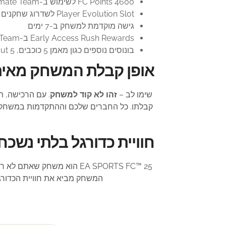
4600 FC Points לשימוש ב-Football Ultimate Team™
Player Evolution Slot לשדרוג שחקנים
גישה מוקדמת למשחק ב-7 ימים
Early Access Rush Rewards ב-Football Ultimate Team™ ו-Clubs
בונוסים נוספים כגון מאמן 5 כוכבים, Scout 5 כוכבים, ועוד פריטים לשיפור חוויית המשחק.
אופן קבלת המשחק מאית
שימו לב –
זהו לא קוד למשחק
. עם הרכישה, ת
חוויית כדורגל בלתי נשכח
EA SPORTS FC™ 25 הוא משח
המשחק מביא את חוויית הכדורג