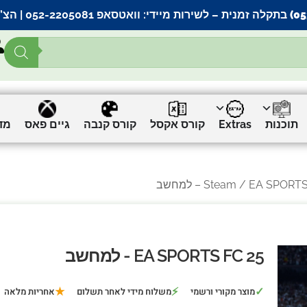
– לשירות מיידי:
וואטסאפ 052-2205081
| הצ’
תוכנות
Extras
קורס אקסל
קורס קנבה
גיים פאס
מד
EA SPORTS – למחשב
Steam
EA SPORTS FC 25 - למחשב
★
⚡
✓
מוצר מקורי ורשמי
משלוח מידי לאחר תשלום
אחריות מלאה