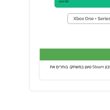
לפרטים ›
Xbox One + Serie
💡 שימו לב: ניתן לבחור בין קוד דיגיטלי (מפתח Steam להפעלה עצמית) לבין משתמש חדש (חשבון Steam טעון במשחק). בוחרים את