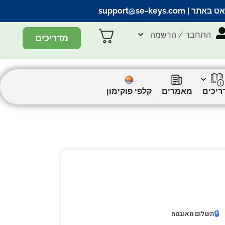
אט באתר |
support@se-keys.com
התחבר / הרשמה
מדריכים
ריכים
מאמרים
קלפי פוקימון
🔒
תשלום מאובטח