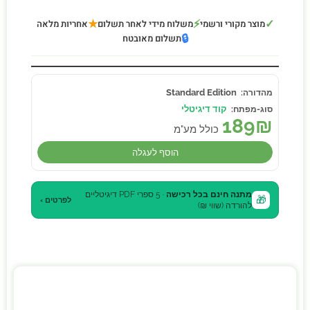
★
⚡
✓
מוצר מקורי ורשמי
משלוח מידי לאחר תשלום
אחריות מלאה
🔒
תשלום מאובטח
Standard Edition
קוד דיגיטלי
189
₪
כולל מע"מ
הוסף לעגלה
מתנה חינם בכל רכישה
· 5 ספרי PDF דיגיטליים
🎁
לפרטים ›
להורדה (שווי ₪)