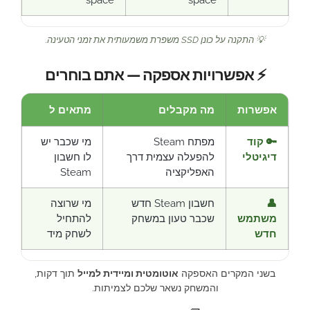
space
space
💡 התקנה על כונן SSD משפרת משמעותית את זמני הטעינה.
⚡ אפשרויות אספקה — אתם בוחרים
אפשרות
מה מקבלים
מתאים ל
🔑 קוד
מפתח Steam
מי שכבר יש
דיגיטלי
להפעלה עצמית דרך
לו חשבון
האפליקציה
Steam
👤
חשבון Steam חדש
מי שרוצה
משתמש
שכבר טעון במשחק
להתחיל
חדש
לשחק מיד
בשני המקרים האספקה
אוטומטית ומיידית למייל
תוך דקות,
והמשחק נשאר שלכם לצמיתות.