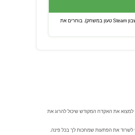
💡 שימו לב: ניתן לבחור בין קוד דיגיטלי (מפתח Steam להפעלה עצמית) לבין משתמש חדש (חשבון Steam טעון במשחק). בוחרים את
 למצוא את האקדח המקודש שיכול להרוג את
י לשרוד את הפתעות שמחכות לך בכל פינה.