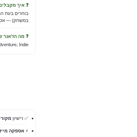
❓ איך מקבלי
בוחרים בעת הר
במשחק) — אספק
❓ מה הז'אנר 
dventure, Indie.
✅ רישיון
מקורי 00%
⚡
אספקה מייד