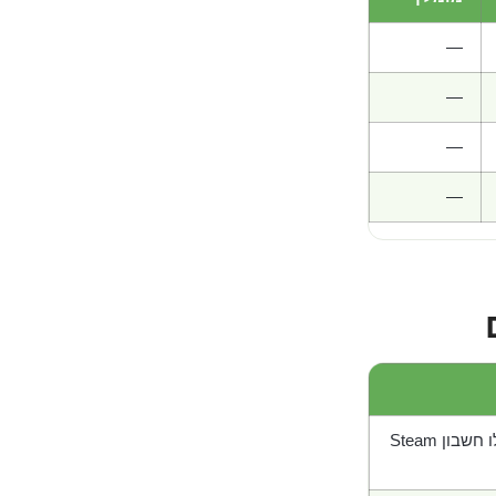
—
—
—
—
בון Steam