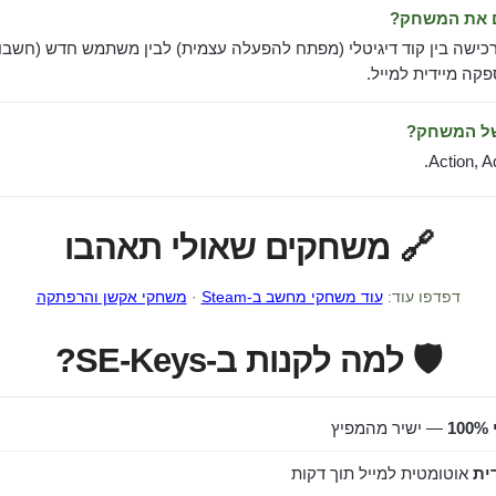
ם את המשחק?
כישה בין קוד דיגיטלי (מפתח להפעלה עצמית) לבין משתמש חדש (חשבון
ה מיידית למייל.
של המשחק?
Action, A
🔗 משחקים שאולי תאהבו
דפדפו עוד:
עוד משחקי מחשב ב-Steam
·
משחקי אקשן והרפתקה
🛡️ למה לקנות ב-SE-Keys?
1
— ישיר מהמפיץ
ית
אוטומטית למייל תוך דקות