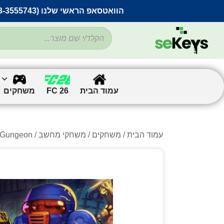
הוואטסאפ הראשי שלנו (053-3555743) בתקלה זמנית
עמוד הבית
FC 26
משחקים
עמוד הבית
/
משחקים
/
משחקי מחשב
/
/ the Gungeon