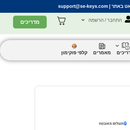
אט באתר |
support@se-keys.com
התחבר / הרשמה
מדריכים
ריכים
מאמרים
קלפי פוקימון
🔒
תשלום מאובטח