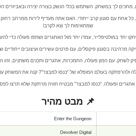
ים, מחכים לך במשחק. השתמש בכלי הנשק בצורה יצירה ובאביזרים ה
ל אחת עם סגנון קרב ייחודי. האם אתה מעדיף לירות ממרחב רחוק 
שמתאימות לך וצא לקרב!
חקו יחד במולטיפלייר, עמדו יחד מול האתגרים ושתפו פעולה כדי להש
 מרהיבה בסגנון פיקסלים, עם פרטים עשירים ועיצובים ייחודיים שי
ק לשחק. עם המון פעולה, התמכרות, אתגרים ותכנים משתנים, זהו 
ה ולהרפתקה בעולם המופלא של “כנסו למבצר”? קנה את המשחק עוד
אתגרים ופעולה. “כנסו למבצר” מבטיח חוויה מרתקת שלא תרצו לפספ
📌 מבט מהיר
Enter the Gungeon
Devolver Digital