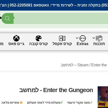
– לשירות מיידי:
וואטסאפ 052-2205081
| הצ’
תוכנות
Extras
קורס אקסל
קורס קנבה
גיים פאס
מד
Enter  – למחשב
Steam
Enter the Gungeon - למחשב
★
⚡
✓
מוצר מקורי ורשמי
משלוח מידי לאחר תשלום
אחריות מלאה