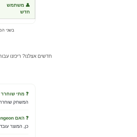
👤 משתמש
חדש
בשני ה
חדשים אצלנו? ריכזנו עבו
❓ מתי שוחרר Enter the Gungeon?
המשחק שוחרר ב-Apr 5, 2016 מבית r Digital
❓ האם Enter the Gungeon עובד בישראל?
כן, המוצר עובד