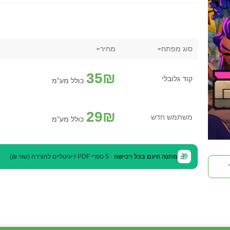
סוג מפתח
מחיר
35
₪
קוד גלובלי
כולל מע"מ
29
₪
משתמש חדש
כולל מע"מ
🎁
מתנה חינם בכל רכישה
· 5 ספרי PDF דיגיטליים להורדה (שווי ₪)