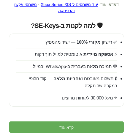
דפדפו עוד:
עוד משחקים ל-Xbox Series X|S
·
משחקי אקשן
והרפתקה
🛡️ למה לקנות ב-SE-Keys?
✅ רישיון
מקורי 100%
— ישיר מהמפיץ
⚡
אספקה מיידית
אוטומטית למייל תוך דקות
💬 תמיכה מלאה בעברית ב-WhatsApp ובמייל
🔒 תשלום מאובטח ו
אחריות מלאה
— קוד חלופי
במקרה של תקלה
⭐ מעל 30,000 לקוחות מרוצים
קרא עוד