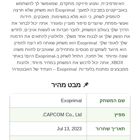
האימרסיבית, ומנוע פיזיקה מתקדם, שמאפשר לך להשתמש
באובייקטים בסביבה למענך. Exoprimal הוא משחק שלא תרצה
להפסיק לשחק, כי הוא מלא במשימות, מאבקים, חידות
ואנשי-מפתח, שיוצרים סיפור מעניין ומעורר. אתה יכול לבחור את
הדרך שלך בעולם המשחק, לחבר חברות או לעשות אויבים, לחדש
את הנשק שלך או לבנות אחד משלך, ולחלוטין להתאים את הדמות
שלך לאופי שלך. Exoprimal הוא משחק שאתה לא רוצה לחמיץ.
הוא מיועד לשחקנים מנוסים ומתחילים, שאוהבים לחוות משהו
שונה ומיוחד. אל תחכה, התחל לשחק ב-Exoprimal היום! באתר
XBOX, אתה יכול לרכוש את המשחק במחיר מיוחד, ולהנות
ממבצעים ומתנות בלעדיות. Exoprimal – העתיד של האבנטורה!
📌 מבט מהיר
שם המשחק
Exoprimal
מפיץ
CAPCOM Co., Ltd.
תאריך שחרור
Jul 13, 2023