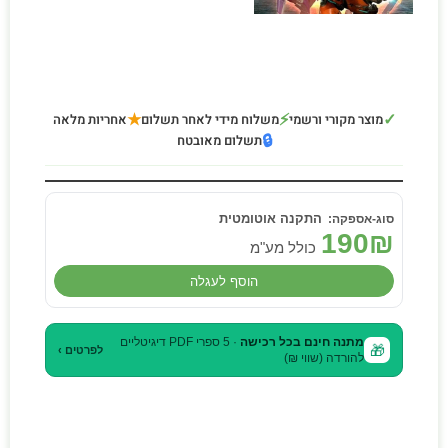
★
⚡
✓
מוצר מקורי ורשמי
משלוח מידי לאחר תשלום
אחריות מלאה
🔒
תשלום מאובטח
התקנה אוטומטית
190
₪
כולל מע"מ
הוסף לעגלה
מתנה חינם בכל רכישה
· 5 ספרי PDF דיגיטליים
🎁
לפרטים ›
להורדה (שווי ₪)