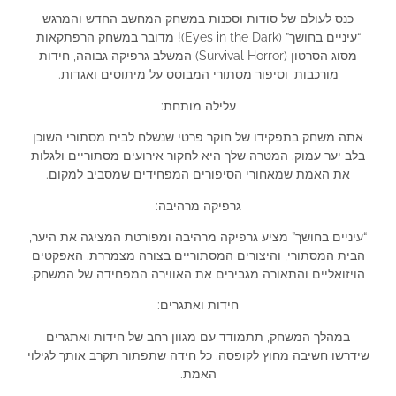
כנס לעולם של סודות וסכנות במשחק המחשב החדש והמרגש
“עיניים בחושך” (Eyes in the Dark)! מדובר במשחק הרפתקאות
מסוג הסרטון (Survival Horror) המשלב גרפיקה גבוהה, חידות
מורכבות, וסיפור מסתורי המבוסס על מיתוסים ואגדות.
עלילה מותחת:
אתה משחק בתפקידו של חוקר פרטי שנשלח לבית מסתורי השוכן
בלב יער עמוק. המטרה שלך היא לחקור אירועים מסתוריים ולגלות
את האמת שמאחורי הסיפורים המפחידים שמסביב למקום.
גרפיקה מרהיבה:
“עיניים בחושך” מציע גרפיקה מרהיבה ומפורטת המציגה את היער,
הבית המסתורי, והיצורים המסתוריים בצורה מצמררת. האפקטים
הויזואליים והתאורה מגבירים את האווירה המפחידה של המשחק.
חידות ואתגרים:
במהלך המשחק, תתמודד עם מגוון רחב של חידות ואתגרים
שידרשו חשיבה מחוץ לקופסה. כל חידה שתפתור תקרב אותך לגילוי
האמת.