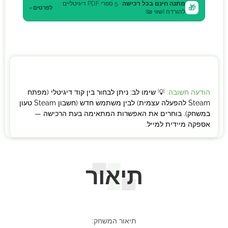
מתנה חינם בכל רכישה
· 5 ספרי PDF דיגיטליים
🎁
לפרטים ›
להורדה (שווי ₪)
הודעה חשובה:
💡 שימו לב: ניתן לבחור בין קוד דיגיטלי (מפתח
Steam להפעלה עצמית) לבין משתמש חדש (חשבון Steam טעון
במשחק). בוחרים את האפשרות המתאימה בעת הרכישה —
אספקה מיידית למייל.
תיאור
תיאור המשחק: