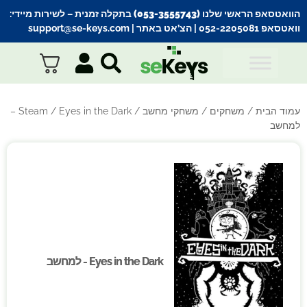
הוואטסאפ הראשי שלנו (053-3555743) בתקלה זמנית
– לשירות מיידי:
וואטסאפ 052-2205081
| הצ’אט באתר |
support@se-keys.com
עמוד הבית
/
משחקים
/
משחקי מחשב
/
Steam
/ Eyes in the Dark –
למחשב
Eyes in the Dark - למחשב
Eyes in the Dark - למחשב