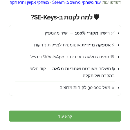
דפדפו עוד:
עוד משחקי מחשב ב-Steam
·
משחקי אקשן והרפתקה
🛡️ למה לקנות ב-SE-Keys?
✅ רישיון
מקורי 100%
— ישיר מהמפיץ
⚡
אספקה מיידית
אוטומטית למייל תוך דקות
💬 תמיכה מלאה בעברית ב-WhatsApp ובמייל
🔒 תשלום מאובטח ו
אחריות מלאה
— קוד חלופי
במקרה של תקלה
⭐ מעל 30,000 לקוחות מרוצים
קרא עוד