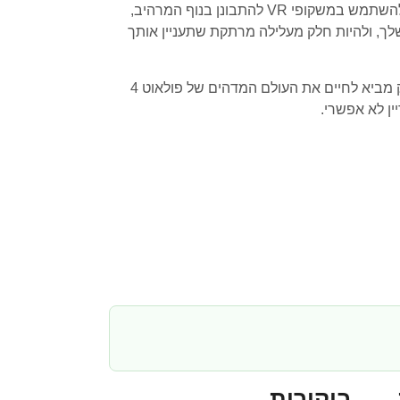
במשחק ה-VR, אתה יכול לחוות את העולם המדהים של פולאוט 4 ברמת ריאליות ודימוי לא שנראו מעולם. אתה יכול להשתמש במשקופי VR להתבונן בנוף המרהיב,
לך, ולהיות חלק מעלילה מרתקת שתעניין אותך
אם אתה אוהב משחקי יריות, משחקי רול-פליינג או משחקי הרפתקאות, אתה חייב לנסות את פולאוט 4 (VR). המשחק מביא לחיים את העולם המדהים של פולאוט 4
ן לא אפשרי.
ביקורות