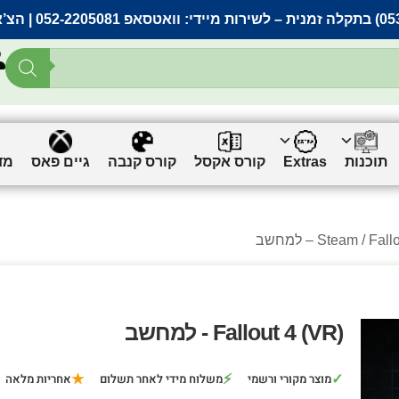
– לשירות מיידי:
וואטסאפ 052-2205081
| הצ’
תוכנות
Extras
קורס אקסל
קורס קנבה
גיים פאס
מד
) – למחשב
Steam
Fallout 4 (VR) - למחשב
★
⚡
✓
מוצר מקורי ורשמי
משלוח מידי לאחר תשלום
אחריות מלאה