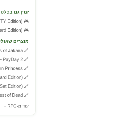
זמין גם בפלטפ
🎮
4 (GOTY Edition
🎮
tandard Edition
מוצרים שאולי 
🔗
sts of Jakaira
🔗
PayDay 2 – למחשב
🔗
nicorn Princess
🔗
andard Edition
🔗
k Set Edition
🔗
West of Dead – למ
עוד מ-RPG »