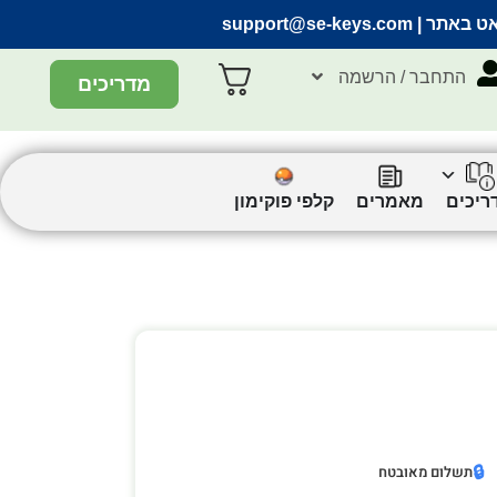
אט באתר |
support@se-keys.com
התחבר / הרשמה
מדריכים
ריכים
מאמרים
קלפי פוקימון
🔒
תשלום מאובטח