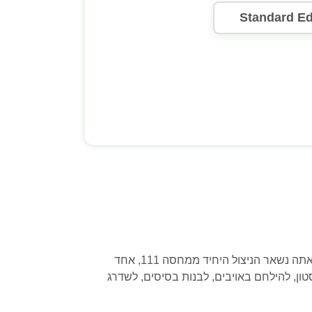
Standard Ed
פולאוט 4 (VR) הוא משחק וידאו מדהים שמשלב יריות, רול-פליינג והרפתקאות בעולם פוסט-אפוקליפטי. במשחק, אתה נשאר הניצול היחיד ממחסה 111, אחד
, להילחם באויבים, לבנות בסיסים, לשדרג