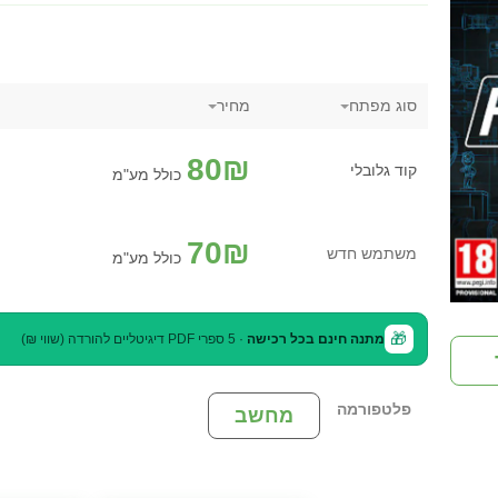
סוג מפתח
מחיר
80
₪
קוד גלובלי
כולל מע"מ
70
₪
משתמש חדש
כולל מע"מ
🎁
מתנה חינם בכל רכישה
· 5 ספרי PDF דיגיטליים להורדה (שווי ₪)
פלטפורמה
מחשב