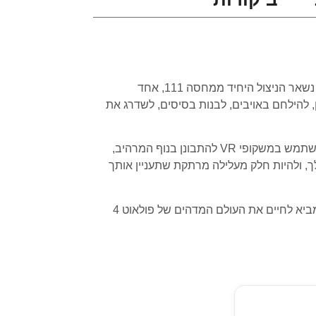
פולאוט 4 (VR) הוא משחק וידאו מדהים שמשלב יריות, רול-פליינג והרפתקאות בעולם פוסט-אפוקליפטי. במשחק, אתה נשאר הניצול היחיד ממחסה 111, אחד
להילחם באויבים, לבנות בסיסים, לשדרג את
במשחק ה-VR, אתה יכול לחוות את העולם המדהים של פולאוט 4 ברמת ריאליות ודימוי לא שנראו מעולם. אתה יכול להשתמש במשקופי VR להתבונן בנוף המרהיב,
, ולהיות חלק מעלילה מרתקת שתעניין אותך
אם אתה אוהב משחקי יריות, משחקי רול-פליינג או משחקי הרפתקאות, אתה חייב לנסות את פולאוט 4 (VR). המשחק מביא לחיים את העולם המדהים של פולאוט 4