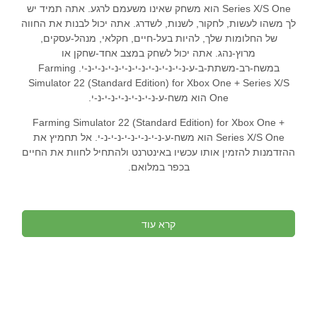
Series X/S One הוא משחק שאינו משעמם לרגע. אתה תמיד יש
לך משהו לעשות, לחקור, לשנות, לשדרג. אתה יכול לבנות את החווה
של החלומות שלך, להיות בעל-חיים, חקלאי, מנהל-עסקים,
מרוץ-נהג. אתה יכול לשחק במצב אחד-שחקן או
במשח-רב-משתת-ב-ע-נ-י-נ-י-נ-י-נ-י-נ-י-נ-י-נ-י-נ-י. Farming
Simulator 22 (Standard Edition) for Xbox One + Series X/S
One הוא משח-ע-נ-י-נ-י-נ-י-נ-י-נ-י.
Farming Simulator 22 (Standard Edition) for Xbox One +
Series X/S One הוא משח-ע-נ-י-נ-י-נ-י-נ-י-נ-י. אל תחמיץ את
ההזדמנות להזמין אותו עכשיו באינטרנט ולהתחיל לחוות את החיים
בכפר במלואם.
קרא עוד