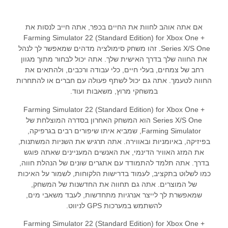
אם אתה אוהב לחוות את החיים בכפר, אתה חייב לנסות את
Farming Simulator 22 (Standard Edition) for Xbox One +
Series X/S One. זהו משחק סימולציה מדהים שמאפשר לך לנהל
את החווה שלך בדרך האישית שלך. אתה יכול לבחור מתוך מגוון
רחב של צמחים, בעלי חיים, כלי עבודה ורכבים, ולהתאים את
החווה לטעמך. אתה גם יכול לשתף פעולה עם חברים או להתחרות
במשחקי מרוץ, משאבות ועוד.
Farming Simulator 22 (Standard Edition) for Xbox One +
Series X/S One הוא המשחק האחרון בסדרה המוצלחת של
Farming Simulator, שמביא איתו שיפורים רבים בגרפיקה,
בפיזיקה, באיומניות ובאווירה. אתה תרגיש את השניות המשתנות,
את המזג האוויר הדינמי, את האנשים המעניינים שאתה פוגש
בדרך. אתה תלמד להתמודד עם אתגרים שונים של הנהלת חווה,
כמו לשלוט בתקציב, לעמוד בדרישות הלקוחות, לשמור על האיכות
של המוצרים. אתה גם תחווה את החדשנות של המשחק,
שמאפשרת לך לייצר אנרגיות מתחדשות, לעבד משאבי מים,
להשתמש במערכות GPS לניווט.
Farming Simulator 22 (Standard Edition) for Xbox One +