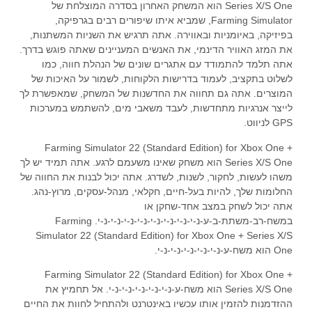
Series X/S One הוא המשחק האחרון בסדרה המוצלחת של
Farming Simulator, שמביא איתו שיפורים רבים בגרפיקה,
בפיזיקה, באיומניות ובאווירה. אתה תרגיש את השניות המשתנות,
את המזג האוויר הדינמי, את האנשים המעניינים שאתה פוגש בדרך.
אתה תלמד להתמודד עם אתגרים שונים של הנהלת חווה, כמו
לשלוט בתקציב, לעמוד בדרישות הלקוחות, לשמור על האיכות של
המוצרים. אתה גם תחווה את החדשנות של המשחק, שמאפשרת לך
לייצר אנרגיות מתחדשות, לעבד משאבי מים, להשתמש במערכות
GPS לניווט.
Farming Simulator 22 (Standard Edition) for Xbox One +
Series X/S One הוא משחק שאינו משעמם לרגע. אתה תמיד יש לך
משהו לעשות, לחקור, לשנות, לשדרג. אתה יכול לבנות את החווה של
החלומות שלך, להיות בעל-חיים, חקלאי, מנהל-עסקים, מרוץ-נהג.
אתה יכול לשחק במצב אחד-שחקן או
במשח-רב-משתת-ב-ע-נ-י-נ-י-נ-י-נ-י-נ-י-נ-י-נ-י-נ-י. Farming
Simulator 22 (Standard Edition) for Xbox One + Series X/S
One הוא משח-ע-נ-י-נ-י-נ-י-נ-י-נ-י.
Farming Simulator 22 (Standard Edition) for Xbox One +
Series X/S One הוא משח-ע-נ-י-נ-י-נ-י-נ-י-נ-י. אל תחמיץ את
ההזדמנות להזמין אותו עכשיו באינטרנט ולהתחיל לחוות את החיים