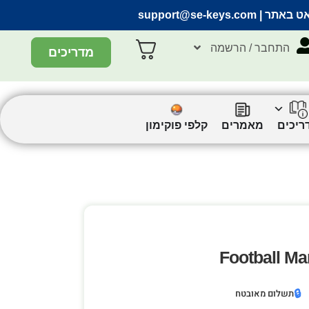
אט באתר |
support@se-keys.com
התחבר / הרשמה
מדריכים
ריכים
מאמרים
קלפי פוקימון
Football Ma
🔒
תשלום מאובטח