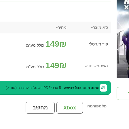
סוג מוצר
מחיר
149
₪
קוד דיגיטלי
כולל מע"מ
149
₪
משתמש חדש
כולל מע"מ
🎁
מתנה חינם בכל רכישה
· 5 ספרי PDF דיגיטליים להורדה (שווי ₪)
פלטפורמה
Xbox
מחשב