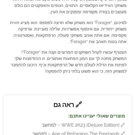
משחקי הווידיאו הקלאסיים. התווים, הנופים והאפקטים הם כולם
מעוצבים בצורה מקסימה ומפנקים את העין.
לסיכום, “Forager” הוא משחק שלא תרצה לפספס. הוא מציע חווית
משחק ייחודית, עם אינסוף אפשרויות, עלילה מעניינת, וגרפיקה
מקסימה. אם אתה אוהב משחקי פעולה, הרפתקאות, ואסטרטגיה,
אתה בטוח תאהב את “Forager”.
הצטרף עכשיו לקהל השחקנים המרוצים וקנה את “Forager”!
המשחק מחכה לך עם המון הפתעות ואתגרים. זו ההזדמנות שלך
לפתוח את הדלת לעולם חדש של הרפתקאות וכיף. היכונו להתמכר
למשחק הזה, כי הוא פשוט בלתי ניתן להפסקה!
🔗 ראה גם
מוצרים שאולי יעניינו אתכם:
🔗
WWE 2K23 (Deluxe Edition) – למחשב
🔗
Age of Reforging: The Freelands – למחשב