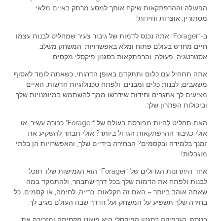
הפעולה וההרפתקאות שיקח אותך למסע מרתק באיים מלאי
מסתורין, אוצרות וחידות!
ב-“Forager” אתה נכנס לדמות של גיבור צעיר שמחליט לבנות עצמו
חיים מחדש בעולם פתוח ומלא באפשרויות. המשחק משלב
אסטרטגיה, פעולה, והרפתקאות בסגנון פיקסלי מקסים.
אתה תתחיל עם כלום ותתקדם באופן הדרגתי, כשאתה לומד לאסוף
משאבים, לבנות כלים ומבנים, ולפתח טכנולוגיות חדשות. האיים
מציעים לך אתגרים וחידות שידרשו ממך להשתמש במיומנויות שלך
וביכולות הפתרון שלך.
האם תחליט להיות מפורסם בעולם של “Forager” ככורה עשיר, או
אולי כגיבור ההרפתקאות הגדול ביותר? אולי תבחר להשקיע את
זמנך בלמידה ובקסמים? הבחירה בידיים שלך, והאפשרויות הן בלתי
מוגבלות!
אחד היתרונות הגדולים של “Forager” הוא הגמישות שלו. תוכל
לבנות ולפתח את הדמות שלך בכל דרך שתבחר, ולהתמקד במה
שאתה אוהב ביותר – האם זה חקלאות, כרייה, לחימה, או קסמים. כל
בחירה שלך תשפיע על המשחק ועל הדרך שבה העולם מגיב לך.
בנוסף, הגרפיקה בסגנון הפיקסלי היא פשוט מקסימה ומזכירה את