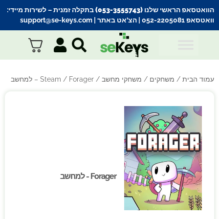
הוואטסאפ הראשי שלנו (053-3555743) בתקלה זמנית
– לשירות מיידי:
וואטסאפ 052-2205081
| הצ’אט באתר |
support@se-keys.com
עמוד הבית
/
משחקים
/
משחקי מחשב
/
/ Forager – למחשב
Steam
Forager - למחשב
Forager - למחשב