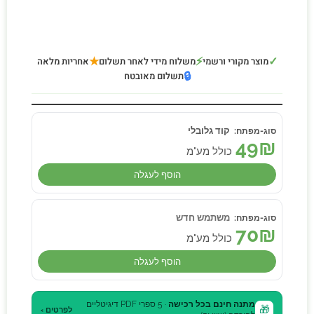
★
⚡
✓
מוצר מקורי ורשמי
משלוח מידי לאחר תשלום
אחריות מלאה
🔒
תשלום מאובטח
קוד גלובלי
49
₪
כולל מע"מ
הוסף לעגלה
משתמש חדש
70
₪
כולל מע"מ
הוסף לעגלה
מתנה חינם בכל רכישה
· 5 ספרי PDF דיגיטליים
🎁
לפרטים ›