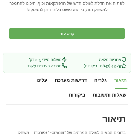
לפתוח את הדלת לעולם חדש של הרפתקאות וכיף. היכונו להתמכר
למשחק הזה, כי הוא פשוט בלתי ניתן להפסקה!
קרא עוד
אחריות מלאה
משלוח מיידי 2-5 דק'
4.9/5 (2,847+ ביקורות)
תמיכה בעברית 24/7
תיאור
גלריה
דרישות מערכת
עלינו
שאלות ותשובות
ביקורות
תיאור
ברוכים הבאים לעולם המרהיב של “Forager” (פורג’ר) – משחק