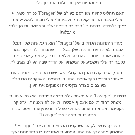
במיומנויות שלך וביכולות הפתרון שלך.
האם תחליט להיות מפורסם בעולם של "Forager" ככורה עשיר, או
אולי כגיבור ההרפתקאות הגדול ביותר? אולי תבחר להשקיע את
זמנך בלמידה ובקסמים? הבחירה בידיים שלך, והאפשרויות הן בלתי
מוגבלות!
אחד היתרונות הגדולים של "Forager" הוא הגמישות שלו. תוכל
לבנות ולפתח את הדמות שלך בכל דרך שתבחר, ולהתמקד במה
שאתה אוהב ביותר - האם זה חקלאות, כרייה, לחימה, או קסמים.
כל בחירה שלך תשפיע על המשחק ועל הדרך שבה העולם מגיב לך.
בנוסף, הגרפיקה בסגנון הפיקסלי היא פשוט מקסימה ומזכירה את
משחקי הווידיאו הקלאסיים. התווים, הנופים והאפקטים הם כולם
מעוצבים בצורה מקסימה ומפנקים את העין.
לסיכום, "Forager" הוא משחק שלא תרצה לפספס. הוא מציע חווית
משחק ייחודית, עם אינסוף אפשרויות, עלילה מעניינת, וגרפיקה
מקסימה. אם אתה אוהב משחקי פעולה, הרפתקאות, ואסטרטגיה,
אתה בטוח תאהב את "Forager".
הצטרף עכשיו לקהל השחקנים המרוצים וקנה את "Forager"!
המשחק מחכה לך עם המון הפתעות ואתגרים. זו ההזדמנות שלך