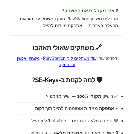
❓ איך מקבלים את המשחק?
מקבלים חשבון PlayStation טעון במשחק עם הוראות
הפעלה בעברית — אספקה מיידית למייל.
🔗 משחקים שאולי תאהבו
דפדפו עוד:
עוד משחקים ל-PlayStation 5
·
משחקי אקשן
והרפתקה
🛡️ למה לקנות ב-SE-Keys?
✅ רישיון
מקורי 100%
— ישיר מהמפיץ
⚡
אספקה מיידית
אוטומטית למייל תוך דקות
💬 תמיכה מלאה בעברית ב-WhatsApp ובמייל
🔒 תשלום מאובטח ו
אחריות מלאה
— קוד חלופי