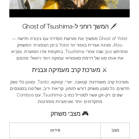
🗡️ המשך רוחני ל-Ghost of Tsushima
Ghost of Yotei ממשיך את מורשת הסדרה עם גיבורה חדשה —
Atsu, מגינה אגדית באזור הר Yotei ביפן הצפונית. המשחק
מתרחש 300 שנה אחרי Tsushima, בתקופת אדו הסוערת, ומביא
את אותו סוג של דרמת סאמוראי עמוקה ויופי ויזואלי מהמם.
⚔️ מערכת קרב מעמיקה ונבנית
מערכת קרב משודרגת: קטאנה, יארי, קוזוקא, Tanto, ומגוון כלי נשק
חדשים. כל סגנון משחק דורש תזמון, קריאת יריב, ושליטה בסטנסים
שונים. רק-זקן עשוי לסטייל כמו ב-Tsushima, עם Combos
מתקדמים יותר ואנימציות מפורטות.
🎮 מצבי משחק
מצב
פירוט