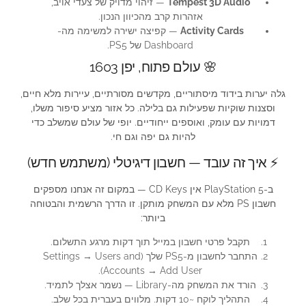
Tempest 3D Audio
— זיהוי מדויק של צעדי אויב,
אזהרות קרב מהכיוון הנכון.
Activity Cards
— קפיצה ישירה למשימה מה-
Dashboard של PS5.
🌸 עולם פתוח, יפן 1603
גלה יערות בידוד מיסתוריים, מקדשים מסורתיים, עיירות מלא חיים,
וסצנות שוקיות שפעילות גם בלילה. כל אזור מציע סיפור משלו,
דמויות עם עומק, ואוספים ייחודיים. יופי של עולם שמשלב כדי
להיות גם יפה וגם חי.
⚡ איך זה עובד — חשבון דיגיטלי (משתמש חדש)
ב-PlayStation 5 אין CD Keys — במקום זה אנחנו מספקים
חשבון PS מלא עם המשחק מותקן. זו הדרך הרשמית והבטוחה
ביותר:
תקבל פרטי חשבון במייל תוך דקות מרגע התשלום.
התחבר לחשבון מ-PS5 שלך (Settings → Users and
Accounts → Add User).
הורד את המשחק מה-Library — נשמר אצלך לתמיד.
התהליך לוקח ~10 דקות. מלווים בעברית בכל שלב.