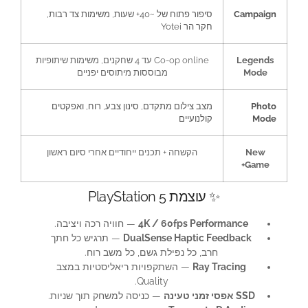
Campaign
סיפור פתוח של ~40+ שעות, משימות צד רבות,
חקר הר Yotei
Legends
Co-op online עד 4 שחקנים, משימות שיתופיות
Mode
מבוססות מיתוסים יפניים
Photo
מצב צילום מתקדם, סינון צבע, רוח, ואפקטים
Mode
קולנועיים
New
הקשחה + תכנים ייחודיים אחרי סיום ראשון
Game+
✨ עוצמת PlayStation 5
4K / 60fps Performance
— חוויה רכה ויציבה.
DualSense Haptic Feedback
— תרגיש כל חתך
חרב, כל נפילת גשם, כל משב רוח.
Ray Tracing
— השתקפויות ריאליסטיות במצב
Quality.
SSD אפסי זמני טעינה
— כניסה למשחק תוך שניות.