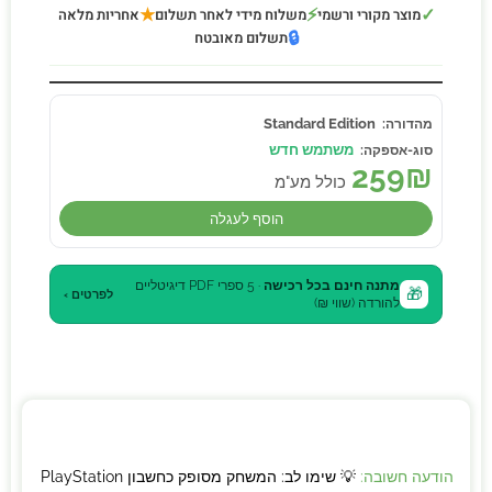
★
⚡
✓
מוצר מקורי ורשמי
משלוח מידי לאחר תשלום
אחריות מלאה
🔒
תשלום מאובטח
Standard Edition
משתמש חדש
259
₪
כולל מע"מ
הוסף לעגלה
מתנה חינם בכל רכישה
· 5 ספרי PDF דיגיטליים
🎁
לפרטים ›
להורדה (שווי ₪)
הודעה חשובה:
💡 שימו לב: המשחק מסופק כחשבון PlayStation