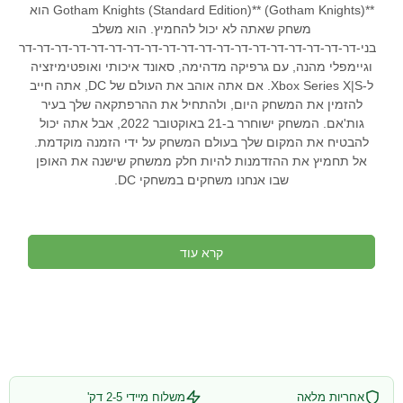
**Gotham Knights (Standard Edition)** (Gotham Knights) הוא
משחק שאתה לא יכול להחמיץ. הוא משלב
בני-דר-דר-דר-דר-דר-דר-דר-דר-דר-דר-דר-דר-דר-דר-דר-דר-דר-דר-דר
וגיימפלי מהנה, עם גרפיקה מדהימה, סאונד איכותי ואופטימיזציה
ל-Xbox Series X|S. אם אתה אוהב את העולם של DC, אתה חייב
להזמין את המשחק היום, ולהתחיל את ההרפתקאה שלך בעיר
גות'אם. המשחק ישוחרר ב-21 באוקטובר 2022, אבל אתה יכול
להבטיח את המקום שלך בעולם המשחק על ידי הזמנה מוקדמת.
אל תחמיץ את ההזדמנות להיות חלק ממשחק שישנה את האופן
שבו אנחנו משחקים במשחקי DC.
קרא עוד
אחריות מלאה
משלוח מיידי 2-5 דק'