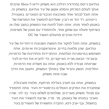
גות'אם נייטס (מהדורה רגילה) הוא משחק וידאו ל-Xbox שיכניס
אותך לעולם המרתק והמלא אקשן של עיר גות'אם. במשחק זה,
אתה תוכל לבחור אחד מארבעת הגיבורים המוכרים: באטגירל,
נייטווינג, רד הוד או רובין, שעליהם להמשיך את המורשת של
באטמן לאחר מותו. אתה תוכל לחוות את המשחק במצב סולו או
בשיתוף פעולה עם שחקן אחר, ולהתמודד עם מגוון של משימות,
חידות ואויבים מהעולם העשיר של DC.
במשחק, אתה תוכל לחקור את חמשת השכונות הייחודיות של עיר
גות'אם, שהן מלאות בחיים, אינטראקטיביות ואיומים. אתה
תשתמש במיומנויות הנלחמת, ההתניידות והחדרנות של הדמויות,
ובאביזרי הבאט-מנייה האייקוניים, כדי להביא את החיים לעיר
שנראתה אבודה ללא באטמן. אתה גם תשדרג את הדמויות,
החליפות, הנשק והציוד שלך במהלך המשחק, ותעצב את הדרך
שבה אתה משחק.
במשחק, אתה גם תערב בעלילה מרתקת, מלאת מערבולת,
שמחברת את הפרקים האפלים בהיסטוריית העיר. אתה תתמודד
עם מנהלי משחק מעניינים, שנלחמים לשלוט בעיר. בני לווי, שהיו
מערבי במוותו של באטמן; מר. פריז, שרוצה להשאיר את העיר
בחשמל; ובני-ערב-דנא, החברה החשאית של העשירים בעיר.