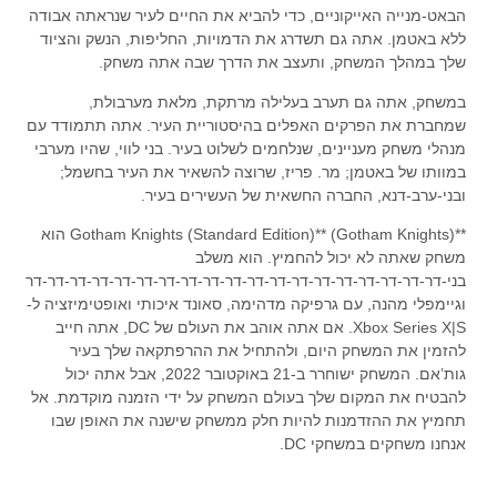
הבאט-מנייה האייקוניים, כדי להביא את החיים לעיר שנראתה אבודה
ללא באטמן. אתה גם תשדרג את הדמויות, החליפות, הנשק והציוד
שלך במהלך המשחק, ותעצב את הדרך שבה אתה משחק.
במשחק, אתה גם תערב בעלילה מרתקת, מלאת מערבולת,
שמחברת את הפרקים האפלים בהיסטוריית העיר. אתה תתמודד עם
מנהלי משחק מעניינים, שנלחמים לשלוט בעיר. בני לווי, שהיו מערבי
במוותו של באטמן; מר. פריז, שרוצה להשאיר את העיר בחשמל;
ובני-ערב-דנא, החברה החשאית של העשירים בעיר.
**Gotham Knights (Standard Edition)** (Gotham Knights) הוא
משחק שאתה לא יכול להחמיץ. הוא משלב
בני-דר-דר-דר-דר-דר-דר-דר-דר-דר-דר-דר-דר-דר-דר-דר-דר-דר-דר-דר
וגיימפלי מהנה, עם גרפיקה מדהימה, סאונד איכותי ואופטימיזציה ל-
Xbox Series X|S. אם אתה אוהב את העולם של DC, אתה חייב
להזמין את המשחק היום, ולהתחיל את ההרפתקאה שלך בעיר
גות’אם. המשחק ישוחרר ב-21 באוקטובר 2022, אבל אתה יכול
להבטיח את המקום שלך בעולם המשחק על ידי הזמנה מוקדמת. אל
תחמיץ את ההזדמנות להיות חלק ממשחק שישנה את האופן שבו
אנחנו משחקים במשחקי DC.