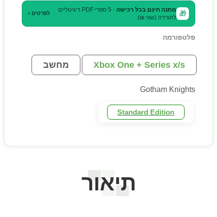
מתנה חינם בכל רכישה
· 5 ספרי PDF דיגיטליים
🎁
לפרטים ›
להורדה (שווי ₪)
פלטפורמה
Xbox One + Series x/s
מחשב
Gotham Knights
Standard Edition
תיאור