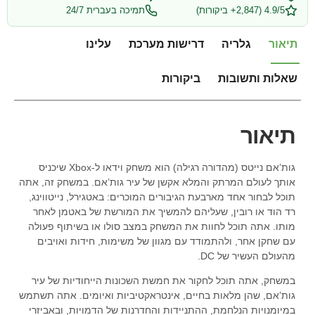
4.9/5 (2,847+ ביקורות)
תמיכה בעברית 24/7
תיאור
גלריה
דרישות מערכת
עלינו
שאלות ותשובות
ביקורות
תיאור
גות’אם נייטס (מהדורה רגילה) הוא משחק וידאו ל-Xbox שיכניס
אותך לעולם המרתק והמלא אקשן של עיר גות’אם. במשחק זה, אתה
תוכל לבחור אחד מארבעת הגיבורים המוכרים: באטגירל, נייטווינג,
רד הוד או רובין, שעליהם להמשיך את המורשת של באטמן לאחר
מותו. אתה תוכל לחוות את המשחק במצב סולו או בשיתוף פעולה
עם שחקן אחר, ולהתמודד עם מגוון של משימות, חידות ואויבים
מהעולם העשיר של DC.
במשחק, אתה תוכל לחקור את חמשת השכונות הייחודיות של עיר
גות’אם, שהן מלאות בחיים, אינטראקטיביות ואיומים. אתה תשתמש
במיומנויות הנלחמת, ההתניידות והחדרנות של הדמויות, ובאביזרי