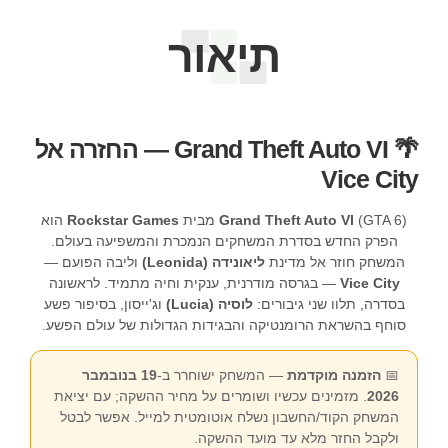
תיאור
🌴 Grand Theft Auto VI — החזרה אל
Vice City
(GTA 6) מבית
Grand Theft Auto VI
Rockstar Games
הוא
הפרק החדש בסדרת המשחקים הנמכרת והמשפיעה בעולם.
המשחק חוזר אל מדינת
ליאונידה (Leonida)
וליבה הפועם —
Vice City
— בגרסה מודרנית, ענקית וחיה מתמיד. לראשונה
בסדרה, תלוו שני גיבורים:
לוסיה (Lucia)
וג'ייסון, בסיפור פשע
סוחף בהשראת הרומנטיקה והבגידות הגדולות של עולם הפשע.
📅
הזמנה מוקדמת
— המשחק ישוחרר ב-
19 בנובמבר
2026
. מזמינים עכשיו ושומרים על מחיר ההשקה; עם יציאת
המשחק הקוד/החשבון נשלח אוטומטית למייל. אפשר לבטל
ולקבל החזר מלא עד מועד ההשקה.