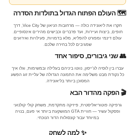
🗺️ העולם הפתוח הגדול בתולדות הסדרה
חקרו את ליאונידה כולה — מרחובות הניאון של Vice City, דרך
חופים, ביצות ועיירות, ועד פרברים וכבישים מהירים אינסופיים.
עולם דינמי ומפורט להפליא, מלא בדמויות, פעילויות ואירועים
שמגיבים לכל בחירה שלכם.
👥 שני גיבורים, סיפור אחד
עברו בין לוסיה לג'ייסון, נווטו ביניהם בעלילה ובמשימות, וגלו איך
כל נקודת מבט משלימה את התמונה הגדולה של עליית זוג הפשע
המסוכן ביותר בליאונידה.
🎬 הפקה מהדור הבא
גרפיקה פוטוריאליסטית, פיזיקה מתקדמת, משחק קולי קולנועי
ופסקול עשיר — חוויית GTA המושקעת ביותר אי פעם, בנויה
במיוחד עבור קונסולות הדור הנוכחי.
✨ למה לשחק