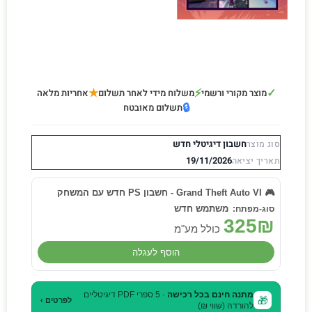
★
⚡
✓
מוצר מקורי ורשמי
משלוח מידי לאחר תשלום
אחריות מלאה
🔒
תשלום מאובטח
חשבון דיגיטלי חדש
סוג מוצר
19/11/2026
תאריך יציאה
🎮 Grand Theft Auto VI - חשבון PS חדש עם המשחק
משתמש חדש
325
₪
כולל מע"מ
הוסף לעגלה
מתנה חינם בכל רכישה
· 5 ספרי PDF דיגיטליים
🎁
לפרטים ›
להורדה (שווי ₪)