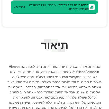
מתנה חינם בכל רכישה
· 5 ספרי PDF דיגיטליים
🎁
לפרטים ›
להורדה (שווי ₪)
תיאור
אם אתה אוהב משחקי יריות ומתח, אתה חייב לנסות את Hitman
2: Silent Assassin למחשב. במשחק הזה, אתה משחק כאייג'נט
47, הרוצח המקצועי והאנונימי ביותר בעולם. אתה חייב לבצע
משימות מסוכנות ומאתגרות ברחבי העולם, מרוסיה ועד הודו, בעוד
שאתה משתמש במיומנויות שלך בהתחפשות, החדרה, והשתלטות
על נשקים שונים. אבל אל תחשב שהדרך קלה - אתה חייב לחשוב
על כל פעולה שלך, להימנע ממצלמות אבטחה, להשאיר את
המינימום של רעש ועדויות, ולברוח ללא להיתפס. המשחק מאפשר
לך לבחור את הדרך שלך להשלים את המשימה - האם אתה מעדיף