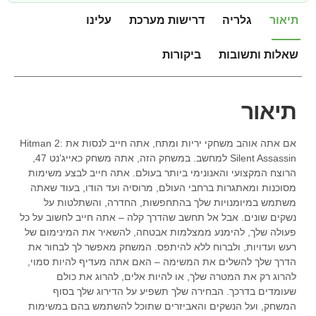
תיאור
גלריה
דרישות מערכת
עלינו
שאלות ותשובות
ביקורות
תיאור
אם אתה אוהב משחקי יריות ומתח, אתה חייב לנסות את Hitman 2:
Silent Assassin למחשב. במשחק הזה, אתה משחק כאייג’נט 47,
הרוצח המקצועי והאנונימי ביותר בעולם. אתה חייב לבצע משימות
מסוכנות ומאתגרות ברחבי העולם, מרוסיה ועד הודו, בעוד שאתה
משתמש במיומנויות שלך בהתחפשות, החדרה, והשתלטות על
נשקים שונים. אבל אל תחשב שהדרך קלה – אתה חייב לחשוב על כל
פעולה שלך, להימנע ממצלמות אבטחה, להשאיר את המינימום של
רעש ועדויות, ולברוח ללא להיתפס. המשחק מאפשר לך לבחור את
הדרך שלך להשלים את המשימה – האם אתה מעדיף להיות סמוי,
להרוג רק את המטרה שלך, או להיות אלים, להרוג את כולם
שעומדים בדרכך. הבחירה שלך תשפיע על הדירוג שלך בסוף
המשחק, ועל הנשקים והאביזרים שתוכל להשתמש בהם במשימות