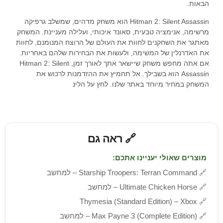
הבאות.
Hitman 2: Silent Assassin הוא משחק מדהים, שמשלב גרפיקה
מרשימה, אנימציה טבעית, סאונד איכותי, ועלילה מעניינת. המשחק
מאתגר את השחקנים לחוות את העולם של הרוצח המנומנם, לחוות
את האדרנלין של המשימה, ולעשות את הבחירות שלהם באחריות.
אם אתה מחפש משחק שיישאר אתך לאורך זמן, Hitman 2: Silent
Assassin הוא בשבילך. אל תחמיץ את ההזדמנות לרכוש את
המשחק במחיר מיוחד באתר שלנו. לחץ על הלינ
🔗 ראה גם
מוצרים שאולי יעניינו אתכם:
🔗
Starship Troopers: Terran Command – למחשב
🔗
Ultimate Chicken Horse – למחשב
Thymesia (Standard Edition) – Xbox
🔗
🔗
Max Payne 3 (Complete Edition) – למחשב