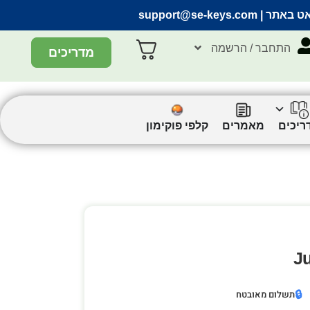
אט באתר |
support@se-keys.com
התחבר / הרשמה
מדריכים
ריכים
מאמרים
קלפי פוקימון
Ju
🔒
תשלום מאובטח