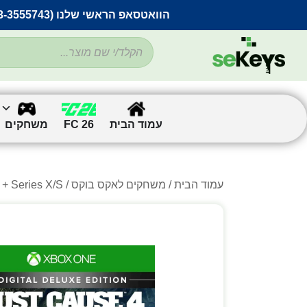
הוואטסאפ הראשי שלנו (053-3555743) בתקלה זמנית
עמוד הבית
FC 26
משחקים
עמוד הבית
/
משחקים לאקס בוקס
/ Just Cause 4 – Xbox One + Series X/S