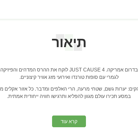
תיאור
העלילה מתרחשת בעולמה הדמיוני של סוליס בדרום אמריקה. USE 4
לגמרי עם סופות טורנדו ואירועי מזג אוויר קיצוניים.
צו 4 סוגי אקלים מובהקים: יערות גשם, שטחי מרעה, הרי האלפים ומדבר. כל אזור
במסע תכירו עולם מגוון להפליא ותרגישו חוויה ייחודית אמתית.
קרא עוד