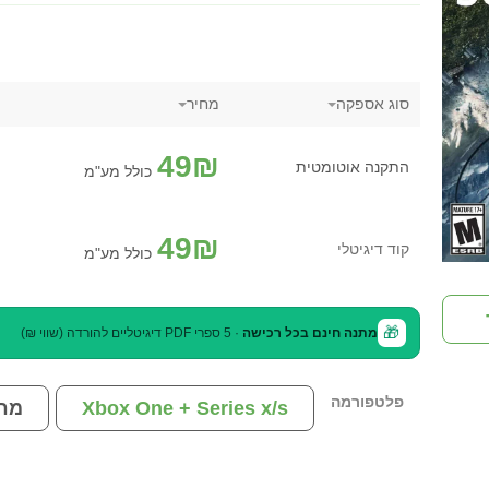
סוג אספקה
מחיר
49
₪
התקנה אוטומטית
כולל מע"מ
49
₪
קוד דיגיטלי
כולל מע"מ
🎁
מתנה חינם בכל רכישה
· 5 ספרי PDF דיגיטליים להורדה (שווי ₪)
פלטפורמה
Xbox One + Series x/s
מח