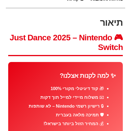
תיאור
🎮 Just Dance 2025 – Nintendo
Switch
✨ למה לקנות אצלנו?
🎁
קוד דיגיטלי מקורי 100%
📧
משלוח מיידי למייל תוך דקות
🔒
רישיון רשמי Nintendo – לא שותפות
🛡️
תמיכה מלאה בעברית
💰
המחיר הזול ביותר בישראל!