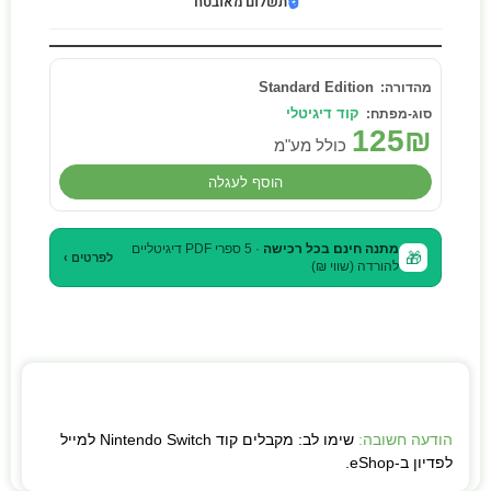
🔒
תשלום מאובטח
Standard Edition
קוד דיגיטלי
125
₪
כולל מע"מ
הוסף לעגלה
מתנה חינם בכל רכישה
· 5 ספרי PDF דיגיטליים
🎁
לפרטים ›
להורדה (שווי ₪)
הודעה חשובה:
שימו לב: מקבלים קוד Nintendo Switch למייל
לפדיון ב-eShop.