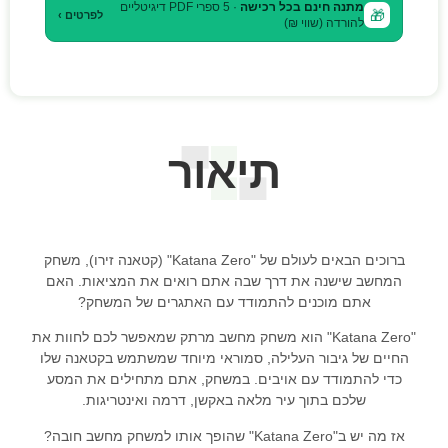
מתנה חינם בכל רכישה
· 5 ספרי PDF דיגיטליים
🎁
לפרטים ›
להורדה (שווי ₪)
תיאור
ברוכים הבאים לעולם של "Katana Zero" (קטאנה זירו), משחק
המחשב שישנה את דרך שבה אתם רואים את המציאות. האם
אתם מוכנים להתמודד עם האתגרים של המשחק?
"Katana Zero" הוא משחק מחשב מרתק שמאפשר לכם לחוות את
החיים של גיבור העלילה, סמוראי מיוחד שמשתמש בקטאנה שלו
כדי להתמודד עם אויבים. במשחק, אתם מתחילים את המסע
שלכם בתוך עיר מלאה באקשן, דרמה ואינטריגות.
אז מה יש ב"Katana Zero" שהופך אותו למשחק מחשב חובה?