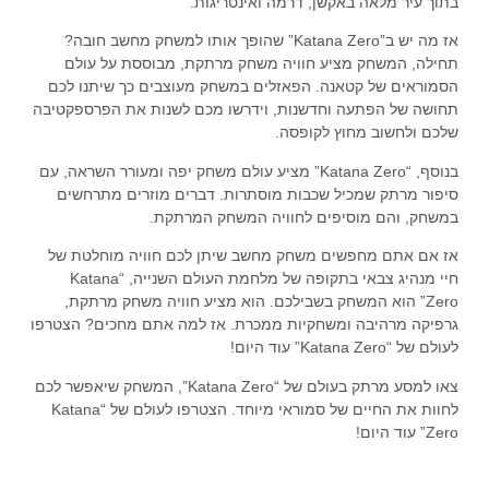
בתוך עיר מלאה באקשן, דרמה ואינטריגות.
אז מה יש ב”Katana Zero” שהופך אותו למשחק מחשב חובה?
תחילה, המשחק מציע חוויה משחק מרתקת, מבוססת על עולם
הסמוראים של קטאנה. הפאזלים במשחק מעוצבים כך שיתנו לכם
תחושה של הפתעה וחדשנות, וידרשו מכם לשנות את הפרספקטיבה
שלכם ולחשוב מחוץ לקופסה.
בנוסף, “Katana Zero” מציע עולם משחק יפה ומעורר השראה, עם
סיפור מרתק שמכיל שכבות מוסתרות. דברים מוזרים מתרחשים
במשחק, והם מוסיפים לחוויה המשחק המרתקת.
אז אם אתם מחפשים משחק מחשב שיתן לכם חוויה מוחלטת של
חיי מנהיג צבאי בתקופה של מלחמת העולם השנייה, “Katana
Zero” הוא המשחק בשבילכם. הוא מציע חוויה משחק מרתקת,
גרפיקה מרהיבה ומשחקיות ממכרת. אז למה אתם מחכים? הצטרפו
לעולם של “Katana Zero” עוד היום!
צאו למסע מרתק בעולם של “Katana Zero”, המשחק שיאפשר לכם
לחוות את החיים של סמוראי מיוחד. הצטרפו לעולם של “Katana
Zero” עוד היום!