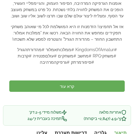
אומנות הגרפיקה המרהיבה, הסיפור העמוק, והגיימפליי העשיר,
הופכים את המשחק לחוויה בלתי נשכחת. כל פרט במשחק מעוצב
עד הסוף, ומצליח ליצור עולם שלם שבו תרצו לשוב אליו שוב ושוב.
אז אל תחמיצו! הזדמנות זו היא המושלמת לכל מי שאוהב משחקי
תפקידים ומחפש את החוויה הבאה. רכשו את "ממלכות אמלור:
התחשבון החוזר – מהדורת הגורל" והצטרפו למסע שלא תשכחו!
#KingdomsOfAmalur #ממלכותאמלור #מהדורתהגורל
#משחקיRPG #מחשב #משחקים #עולםפנטזיה #קרבות
#סיפורמרתק #גרפיקהמרהיבה
קרא עוד
אחריות מלאה
משלוח מיידי 2-5 דק'
4.9/5 (2,847+ ביקורות)
תמיכה בעברית 24/7
תיאור
גלריה
דרישות מערכת
עלינו