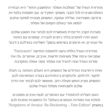
מהדורת הגורל של "ממלכות אמלור: התחשבון החוזר" היא הבחירה
האולטימטיבית לכל חובבי משחקי תפקידים. עם תוספות בלעדיות,
גרפיקה משודרגת, ועלילה עמוקה, המשחק מבטיח לסחוף אתכם
למסע אפי בעולם הקסום של אמלור.
מערכת הקרב הדינמית מאפשרת לכם לבחור את הסגנון שלכם,
האם תהיו לוחמים בלתי ניתנים לעצירה, קוסמים עם כוחות
על-טבעיים, או מיומנים בשימוש בנשק? השליטה בגורלכם בידכם!
מהדורת הגורל כוללת גישה לתוספת החדשה "Fatesworn"
שמביאה עימה שלל משימות חדשות, אויבים, ואתגרים. גלו את
סודות הגורל ועזרו להציל את אמלור מפני אפלה מתקרבת.
אחת היתרונות הגדולים של המשחק היא העולם הפתוח, בו תוכלו
לחקור, להילחם, ולהתקדם ביכולותיכם בצורה המתאימה לכם.
המשחק מציע חופש פעולה רחב, מאפשר לכם לבחור את הדרך
שלכם ולשנותאת מסלול הגורל שלכם.
האם תצליחו להתמודד עם האתגרים, לנצח אויבים מסוכנים
ולגלות את הסודות הטמונים בעולם? כל התשובות מחכות לכם
במשחק "Kingdoms of Amalur: Re-Reckoning – Fate Edition".