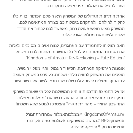
ועזרו להציל את אמלור מפני אפלה מתקרבת.
אחת היתרונות הגדולים של המשחק היא העולם הפתוח, בו תוכלו
לחקור, להילחם, ולהתקדם ביכולותיכם בצורה המתאימה לכם.
המשחק מציע חופש פעולה רחב, מאפשר לכם לבחור את הדרך
שלכם ולשנותאת מסלול הגורל שלכם.
האם תצליחו להתמודד עם האתגרים, לנצח אויבים מסוכנים ולגלות
את הסודות הטמונים בעולם? כל התשובות מחכות לכם במשחק
“Kingdoms of Amalur: Re-Reckoning – Fate Edition”.
אומנות הגרפיקה המרהיבה, הסיפור העמוק, והגיימפליי העשיר,
הופכים את המשחק לחוויה בלתי נשכחת. כל פרט במשחק מעוצב
עד הסוף, ומצליח ליצור עולם שלם שבו תרצו לשוב אליו שוב ושוב.
אז אל תחמיצו! הזדמנות זו היא המושלמת לכל מי שאוהב משחקי
תפקידים ומחפש את החוויה הבאה. רכשו את “ממלכות אמלור:
התחשבון החוזר – מהדורת הגורל” והצטרפו למסע שלא תשכחו!
#KingdomsOfAmalur #ממלכותאמלור #מהדורתהגורל
#משחקיRPG #מחשב #משחקים #עולםפנטזיה #קרבות
#סיפורמרתק #גרפיקהמרהיבה