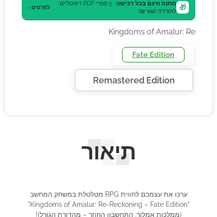
מתנה חינם בכל רכישה
· 5 ספרי PDF דיגיטליים
🎁
לפרטים ›
להורדה (שווי ₪)
Kingdoms of Amalur: Re
Fate Edition
Remastered Edition
תיאור
ערכו את עצמכם לחווית RPG מטלטלת במשחק המחשב
"Kingdoms of Amalur: Re-Reckoning – Fate Edition"
(ממלכות אמלור: התחשבון החוזר – מהדורת הגורל)!