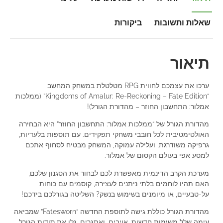
שאלות ותשובות
ביקורות
תיאור
ערכו את עצמכם לחווית RPG מטלטלת במשחק המחשב
“Kingdoms of Amalur: Re-Reckoning – Fate Edition” (ממלכות
אמלור: התחשבון החוזר – מהדורת הגורל)!
מהדורת הגורל של “ממלכות אמלור: התחשבון החוזר” היא הבחירה
האולטימטיבית לכל חובבי משחקי תפקידים. עם תוספות בלעדיות,
גרפיקה משודרגת, ועלילה עמוקה, המשחק מבטיח לסחוף אתכם
למסע אפי בעולם הקסום של אמלור.
מערכת הקרב הדינמית מאפשרת לכם לבחור את הסגנון שלכם,
האם תהיו לוחמים בלתי ניתנים לעצירה, קוסמים עם כוחות
על-טבעיים, או מיומנים בשימוש בנשק? השליטה בגורלכם בידכם!
מהדורת הגורל כוללת גישה לתוספת החדשה “Fatesworn” שמביאה
עימה שלל משימות חדשות, אויבים, ואתגרים. גלו את סודות הגורל