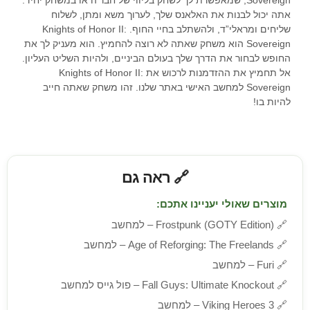
אתה יכול לבנות את האלאנס שלך, לערוך משא ומתן, לשלוח
שליחים ומראלי”ד, ולהשתלב בחיי החוף. Knights of Honor II:
Sovereign הוא משחק שאתה לא רוצה להחמיץ. הוא מעניק לך את
החופש לבחור את הדרך שלך בעולם הביניים, ולהיות השליט העליון.
אל תחמיץ את ההזדמנות לרכוש את Knights of Honor II:
Sovereign למחשב האישי באתר שלנו. זהו משחק שאתה חייב
להיות בו!
🔗 ראה גם
מוצרים שאולי יעניינו אתכם:
🔗
Frostpunk (GOTY Edition) – למחשב
🔗
Age of Reforging: The Freelands – למחשב
🔗
Furi – למחשב
🔗
Fall Guys: Ultimate Knockout – פול גייס למחשב
🔗
Viking Heroes 3 – למחשב