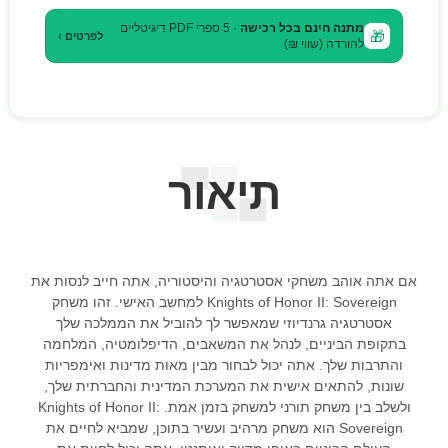
מתנה חינם בכל רכישה
· 5 ספרי PDF דיגיטליים
🎁
לפרטים ›
להורדה (שווי ₪)
תיאור
אם אתה אוהב משחקי אסטרטגיה והיסטוריה, אתה חייב לנסות את
Knights of Honor II: Sovereign למחשב האישי. זהו משחק
אסטרטגיה גרנדיוזי שמאפשר לך להוביל את הממלכה שלך
בתקופת הביניים, לנהל את המשאבים, הדיפלומטיה, המלחמה
והתרבות שלך. אתה יכול לבחור מבין מאות מדינות ואימפריות
שונות, להתאים אישית את המערכת המדינית והחברתית שלך,
ולשלב בין משחק תורני למשחק בזמן אמת. Knights of Honor II:
Sovereign הוא משחק מרהיב ועשיר בתוכן, שמביא לחיים את