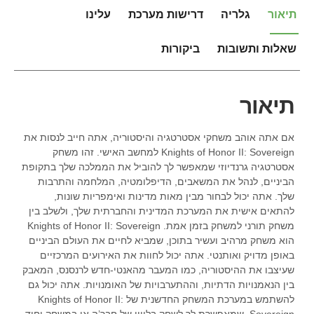
תיאור
גלריה
דרישות מערכת
עלינו
שאלות ותשובות
ביקורות
תיאור
אם אתה אוהב משחקי אסטרטגיה והיסטוריה, אתה חייב לנסות את
Knights of Honor II: Sovereign למחשב האישי. זהו משחק
אסטרטגיה גרנדיוזי שמאפשר לך להוביל את הממלכה שלך בתקופת
הביניים, לנהל את המשאבים, הדיפלומטיה, המלחמה והתרבות
שלך. אתה יכול לבחור מבין מאות מדינות ואימפריות שונות,
להתאים אישית את המערכת המדינית והחברתית שלך, ולשלב בין
משחק תורני למשחק בזמן אמת. Knights of Honor II: Sovereign
הוא משחק מרהיב ועשיר בתוכן, שמביא לחיים את העולם הביניים
באופן מדויק ואותנטי. אתה יכול לחוות את האירועים המרכזיים
שעיצבו את ההיסטוריה, כמו המעבר מהאנטי-חדש לרנסנס, המאבק
בין הנאמנויות הדתיות, וההתערבויות של האומנויות. אתה יכול גם
להשתמש במערכת המשחק החדשנית של Knights of Honor II:
Sovereign, שמאפשרת לך לשחק בליווי של חבר’ה או במשחק יחיד.