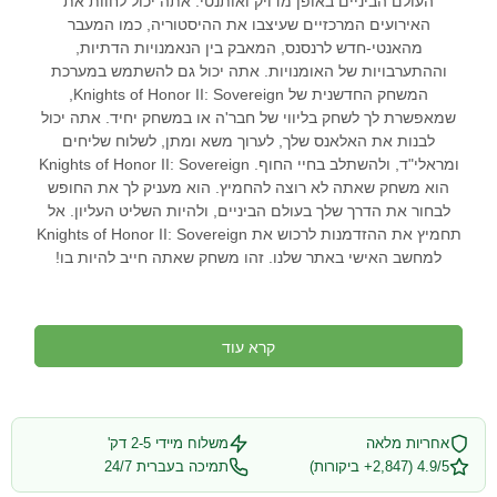
העולם הביניים באופן מדויק ואותנטי. אתה יכול לחוות את
האירועים המרכזיים שעיצבו את ההיסטוריה, כמו המעבר
מהאנטי-חדש לרנסנס, המאבק בין הנאמנויות הדתיות,
וההתערבויות של האומנויות. אתה יכול גם להשתמש במערכת
המשחק החדשנית של Knights of Honor II: Sovereign,
שמאפשרת לך לשחק בליווי של חבר'ה או במשחק יחיד. אתה יכול
לבנות את האלאנס שלך, לערוך משא ומתן, לשלוח שליחים
ומראלי"ד, ולהשתלב בחיי החוף. Knights of Honor II: Sovereign
הוא משחק שאתה לא רוצה להחמיץ. הוא מעניק לך את החופש
לבחור את הדרך שלך בעולם הביניים, ולהיות השליט העליון. אל
תחמיץ את ההזדמנות לרכוש את Knights of Honor II: Sovereign
למחשב האישי באתר שלנו. זהו משחק שאתה חייב להיות בו!
קרא עוד
אחריות מלאה
משלוח מיידי 2-5 דק'
4.9/5 (2,847+ ביקורות)
תמיכה בעברית 24/7