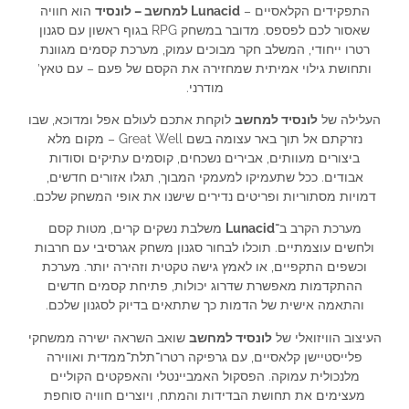
התפקידים הקלאסיים –
Lunacid למחשב – לונסיד
הוא חוויה
שאסור לכם לפספס. מדובר במשחק RPG בגוף ראשון עם סגנון
רטרו ייחודי, המשלב חקר מבוכים עמוק, מערכת קסמים מגוונת
ותחושת גילוי אמיתית שמחזירה את הקסם של פעם – עם טאץ’
מודרני.
העלילה של
לונסיד למחשב
לוקחת אתכם לעולם אפל ומדוכא, שבו
נזרקתם אל תוך באר עצומה בשם Great Well – מקום מלא
ביצורים מעוותים, אבירים נשכחים, קוסמים עתיקים וסודות
אבודים. ככל שתעמיקו למעמקי המבוך, תגלו אזורים חדשים,
דמויות מסתוריות ופריטים נדירים שישנו את אופי המשחק שלכם.
מערכת הקרב ב־
Lunacid
משלבת נשקים קרים, מטות קסם
ולחשים עוצמתיים. תוכלו לבחור סגנון משחק אגרסיבי עם חרבות
וכשפים התקפיים, או לאמץ גישה טקטית וזהירה יותר. מערכת
ההתקדמות מאפשרת שדרוג יכולות, פתיחת קסמים חדשים
והתאמה אישית של הדמות כך שתתאים בדיוק לסגנון שלכם.
העיצוב הוויזואלי של
לונסיד למחשב
שואב השראה ישירה ממשחקי
פלייסטיישן קלאסיים, עם גרפיקה רטרו־תלת־ממדית ואווירה
מלנכולית עמוקה. הפסקול האמביינטלי והאפקטים הקוליים
מעצימים את תחושת הבדידות והמתח, ויוצרים חוויה סוחפת