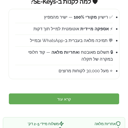
🛡️ למה לקנות ב-SE-Keys?
✅ רישיון
מקורי 100%
— ישיר מהמפיץ
⚡
אספקה מיידית
אוטומטית למייל תוך דקות
💬 תמיכה מלאה בעברית ב-WhatsApp ובמייל
🔒 תשלום מאובטח ו
אחריות מלאה
— קוד חלופי
במקרה של תקלה
⭐ מעל 30,000 לקוחות מרוצים
קרא עוד
אחריות מלאה
משלוח מיידי 2-5 דק'