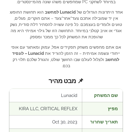
במיוחד לשחקני PC שמחפשים משהו שונה מהמיינסטרים.
אחד היתרונות הגדולים של
Lunacid למחשב
הוא תחושת החופש.
אין יד שמובילה אתכם צעד־אחר־צעד – אתם חוקרים, מגלים,
טועים ולומדים בעצמכם. כל פינה עשויה להסתיר דלת סודית, נשק
אגדי או אויב קטלני במיוחד. התחושה הזו של גילוי אמיתי היא מה
שהופכת את המשחק לכל כך ממכר ומספק.
אם אתם מחפשים משחק תפקידים אפל, עמוק ומאתגר עם אופי
ייחודי ונשמה אמיתית – זה הזמן להוריד את
Lunacid – לונסיד
למחשב
ולצלול לעולם שבו החושך שולט, והגורל שלכם תלוי רק
בכם.
📌 מבט מהיר
שם המשחק
Lunacid
מפיץ
KIRA LLC, CRITICAL REFLEX
תאריך שחרור
Oct 30, 2023