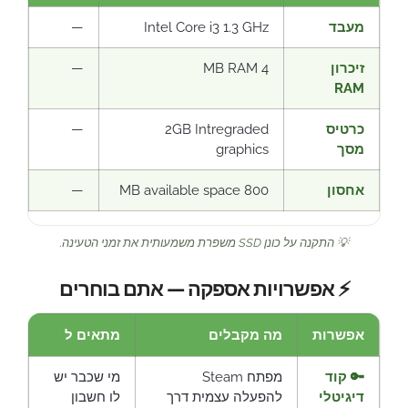
מעבד
Intel Core i3 1.3 GHz
—
זיכרון
4 MB RAM
—
RAM
כרטיס
2GB Intregraded
—
מסך
graphics
אחסון
800 MB available space
—
💡 התקנה על כונן SSD משפרת משמעותית את זמני הטעינה.
⚡ אפשרויות אספקה — אתם בוחרים
אפשרות
מה מקבלים
מתאים ל
🔑 קוד
מפתח Steam
מי שכבר יש
דיגיטלי
להפעלה עצמית דרך
לו חשבון