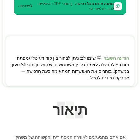
מתנה חינם בכל רכישה
· 5 ספרי PDF דיגיטליים
🎁
לפרטים ›
להורדה (שווי ₪)
הודעה חשובה:
💡 שימו לב: ניתן לבחור בין קוד דיגיטלי (מפתח
Steam להפעלה עצמית) לבין משתמש חדש (חשבון Steam טעון
במשחק). בוחרים את האפשרות המתאימה בעת הרכישה —
אספקה מיידית למייל.
תיאור
אם אתם מתגעגעים לאווירה המסתורית והקשוחה של משחקי