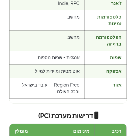
ז'אנר
Indie, RPG
פלטפורמות
מחשב
זמינות
הפלטפורמה
מחשב
בדף זה
שפות
אנגלית + שפות נוספות
אספקה
אוטומטית ומיידית למייל
אזור
Region Free — עובד בישראל
ובכל העולם
🖥️ דרישות מערכת (PC)
רכיב
מינימום
מומלץ