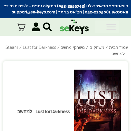
הוואטסאפ הראשי שלנו (053-3555743) בתקלה זמנית
– לשירות מיידי:
וואטסאפ 052-2205081
| הצ’אט באתר |
support@se-keys.com
עמוד הבית
/
משחקים
/
משחקי מחשב
/
/ Lust for Darkness
Steam
– למחשב
Lust for Darkness - למחשב
Lust for Darkness - למחשב