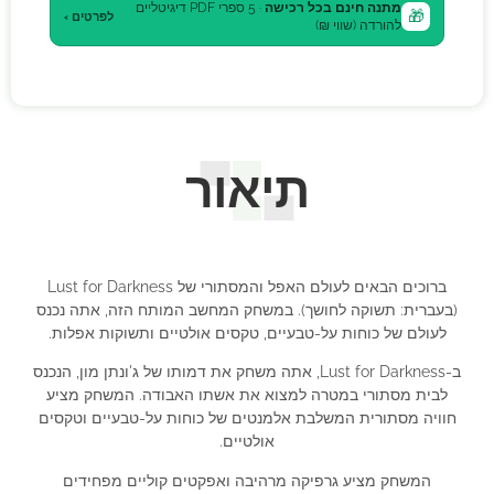
מתנה חינם בכל רכישה
· 5 ספרי PDF דיגיטליים
🎁
לפרטים ›
להורדה (שווי ₪)
תיאור
ברוכים הבאים לעולם האפל והמסתורי של Lust for Darkness
(בעברית: תשוקה לחושך). במשחק המחשב המותח הזה, אתה נכנס
לעולם של כוחות על-טבעיים, טקסים אולטיים ותשוקות אפלות.
ב-Lust for Darkness, אתה משחק את דמותו של ג'ונתן מון, הנכנס
לבית מסתורי במטרה למצוא את אשתו האבודה. המשחק מציע
חוויה מסתורית המשלבת אלמנטים של כוחות על-טבעיים וטקסים
אולטיים.
המשחק מציע גרפיקה מרהיבה ואפקטים קוליים מפחידים