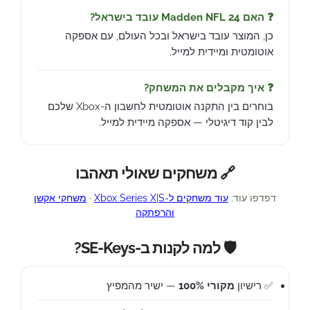
❓ האם Madden NFL 24 עובד בישראל?
כן, המוצר עובד בישראל ובכל העולם, עם אספקה
אוטומטית ומיידית למייל.
❓ איך מקבלים את המשחק?
בוחרים בין התקנה אוטומטית לחשבון ה-Xbox שלכם
לבין קוד דיגיטלי — אספקה מיידית למייל.
🔗 משחקים שאולי תאהבו
דפדפו עוד:
עוד משחקים ל-Xbox Series X|S
·
משחקי אקשן
והרפתקה
🛡️ למה לקנות ב-SE-Keys?
✅ רישיון
מקורי 100%
— ישיר מהמפיץ