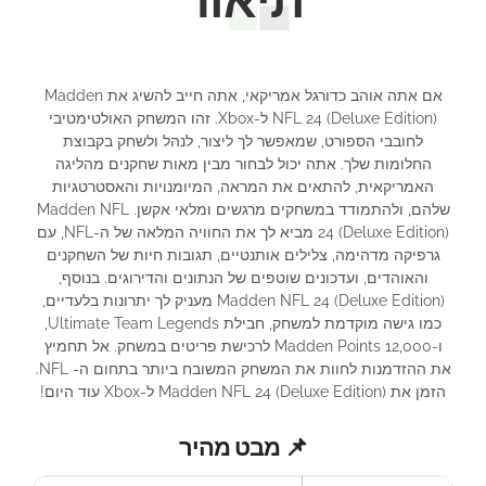
תיאור
אם אתה אוהב כדורגל אמריקאי, אתה חייב להשיג את Madden
NFL 24 (Deluxe Edition) ל-Xbox. זהו המשחק האולטימטיבי
לחובבי הספורט, שמאפשר לך ליצור, לנהל ולשחק בקבוצת
החלומות שלך. אתה יכול לבחור מבין מאות שחקנים מהליגה
האמריקאית, להתאים את המראה, המיומנויות והאסטרטגיות
שלהם, ולהתמודד במשחקים מרגשים ומלאי אקשן. Madden NFL
24 (Deluxe Edition) מביא לך את החוויה המלאה של ה-NFL, עם
גרפיקה מדהימה, צלילים אותנטיים, תגובות חיות של השחקנים
והאוהדים, ועדכונים שוטפים של הנתונים והדירוגים. בנוסף,
Madden NFL 24 (Deluxe Edition) מעניק לך יתרונות בלעדיים,
כמו גישה מוקדמת למשחק, חבילת Ultimate Team Legends,
ו-12,000 Madden Points לרכישת פריטים במשחק. אל תחמיץ
את ההזדמנות לחוות את המשחק המשובח ביותר בתחום ה- NFL.
הזמן את Madden NFL 24 (Deluxe Edition) ל-Xbox עוד היום!
📌 מבט מהיר