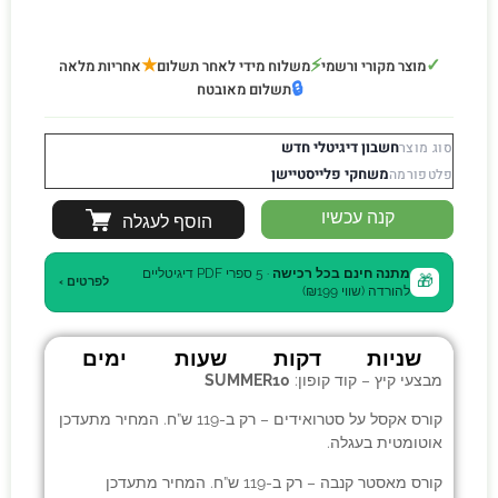
★
⚡
✓
מוצר מקורי ורשמי
משלוח מידי לאחר תשלום
אחריות מלאה
🔒
תשלום מאובטח
חשבון דיגיטלי חדש
סוג מוצר
משחקי פלייסטיישן
פלטפורמה
קנה עכשיו
הוסף לעגלה
מתנה חינם בכל רכישה
· 5 ספרי PDF דיגיטליים
🎁
לפרטים ›
להורדה (שווי ₪199)
שניות
דקות
שעות
ימים
מבצעי קיץ – קוד קופון:
SUMMER10
קורס אקסל על סטרואידים
– רק ב-119 ש”ח. המחיר מתעדכן
אוטומטית בעגלה.
קורס מאסטר קנבה
– רק ב-119 ש”ח. המחיר מתעדכן