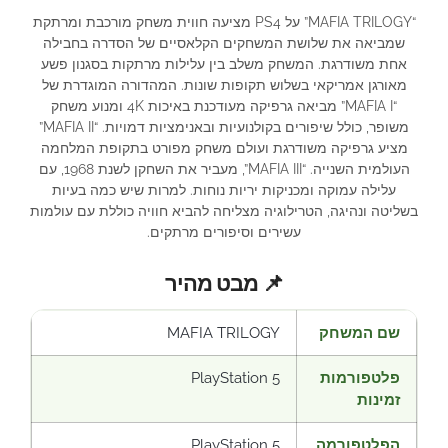
“MAFIA TRILOGY” על PS4 מציעה חווית משחק מורכבת ומרתקת
שמביאה את שלושת המשחקים הקלאסיים של הסדרה בחבילה
אחת משודרגת. המשחק משלב בין עלילות מרתקות בסגנון פשע
מאורגן אמריקאי בשלוש תקופות שונות. המהדורה המוגדרת של
“MAFIA I” מביאה גרפיקה מעודכנת באיכות 4K ומנוע משחק
משופר, כולל שיפורים בקולנועיות ובאנימציות דמויות. “MAFIA II”
מציע גרפיקה משודרגת ועולם משחק מפורט בתקופת המלחמה
העולמית השנייה. “MAFIA III”, מעביר את השחקן לשנת 1968, עם
עלילה עמוקה ומכניקות יריות נוחות. למרות שיש כמה בעיות
בשליטה ונהיגה, הטרילוגיה מצליחה להביא חוויה כוללת עם עולמות
עשירים וסיפורים מרתקים.
📌 מבט מהיר
שם המשחק
MAFIA TRILOGY
פלטפורמות
PlayStation 5
זמינות
הפלטפורמה
PlayStation 5