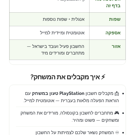
בדף זה
שפות
אנגלית + שפות נוספות
אספקה
אוטומטית ומיידית למייל
אזור
החשבון פעיל ועובד בישראל —
מתחברים ומורידים מיד
⚡ איך מקבלים את המשחק?
📩 מקבלים חשבון
PlayStation טעון במשחק
עם
הוראות הפעלה מלאות בעברית — אוטומטית למייל.
🎮 מתחברים לחשבון בקונסולה, מורידים את המשחק
ומשחקים — פשוט ומהיר.
♾️ המשחק נשאר שלכם לצמיתות על החשבון