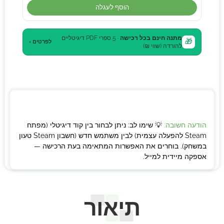
הוסף לעגלה
מתנה חינם בכל רכישה
· 5 ספרי PDF דיגיטליים
🎁
לפרטים ›
להורדה (שווי ₪)
הודעה חשובה:
💡 שימו לב: ניתן לבחור בין קוד דיגיטלי (מפתח
Steam להפעלה עצמית) לבין משתמש חדש (חשבון Steam טעון
במשחק). בוחרים את האפשרות המתאימה בעת הרכישה —
אספקה מיידית למייל.
תיאור