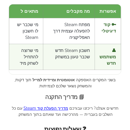
אפשרות
מה מקבלים
מתאים ל
🔑 קוד
מפתח Steam
מי שכבר יש
דיגיטלי
להפעלה עצמית דרך
לו חשבון
האפליקציה
Steam
👤
חשבון Steam חדש
מי שרוצה
משתמש
שכבר טעון במשחק
להתחיל
חדש
לשחק מיד
בשני המקרים האספקה
אוטומטית ומיידית למייל
תוך דקות,
והמשחק נשאר שלכם לצמיתות.
📘 מדריך התקנה
חדשים אצלנו? ריכזנו עבורכם
מדריך הפעלת קוד Steam
עם כל
השלבים בעברית — מהרכישה ועד שאתם בתוך המשחק.
❓ שאלות נפוצות