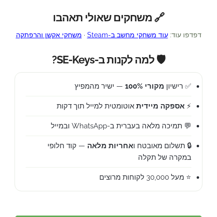
🔗 משחקים שאולי תאהבו
דפדפו עוד:
עוד משחקי מחשב ב-Steam
·
משחקי אקשן והרפתקה
🛡️ למה לקנות ב-SE-Keys?
✅ רישיון
מקורי 100%
— ישיר מהמפיץ
⚡
אספקה מיידית
אוטומטית למייל תוך דקות
💬 תמיכה מלאה בעברית ב-WhatsApp ובמייל
🔒 תשלום מאובטח ו
אחריות מלאה
— קוד חלופי
במקרה של תקלה
⭐ מעל 30,000 לקוחות מרוצים