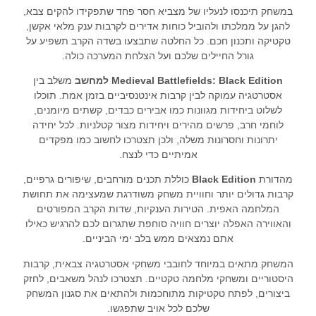
במשחק תיכנסו לנעליו של מצביא חסר פחד שתפקידו להקים צבא,
להגן על ממלכתו ולהוביל כוחות אדירים לקרבות ענק מלאי אקשן,
טקטיקה ותכנון חכם. כל החלטה שתבצעו בשדה הקרב תשפיע על
גורל החיילים שלכם ועל הצלחת המערכה כולה.
Medieval Battlefields: Black Edition למחשב
משלב בין
אסטרטגיה עמוקה לבין קרבות אינטנסיביים בזמן אמת. תוכלו
לשלוט ביחידות מגוונות כמו אבירים כבדים, קשתים מיומנים,
לוחמי חרב, פרשים מהירים ויחידות מצור קטלניות. לכל יחידה
יתרונות וחסרונות משלה, ולכן תצטרכו לחשוב כמו מפקדים
אמיתיים כדי לנצח.
מהדורת
Black Edition
כוללת תכנים מורחבים, שיפורים גרפיים,
קרבות גדולים יותר וחוויית משחק משודרגת שמעצימה את תחושת
המלחמה האפית. הטירות הענקיות, שדות הקרב המפורטים
והאווירה האפלה יוצרים חוויה סוחפת שתגרום לכם להרגיש כאילו
אתם נמצאים ממש בלב ימי הביניים.
המשחק מתאים במיוחד לחובבי משחקי אסטרטגיה צבאית, קרבות
היסטוריים ומשחקי מלחמה טקטיים. תצטרכו לנהל משאבים, לחזק
ביצורים, לפתח טקטיקות מתוחכמות ולהתאים את סגנון המשחק
שלכם לכל אויב שתפגשו.