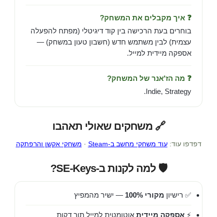
❓ איך מקבלים את המשחק?
בוחרים בעת הרכישה בין קוד דיגיטלי (מפתח להפעלה
עצמית) לבין משתמש חדש (חשבון טעון במשחק) —
אספקה מיידית למייל.
❓ מה הז'אנר של המשחק?
Indie, Strategy.
🔗 משחקים שאולי תאהבו
דפדפו עוד:
עוד משחקי מחשב ב-Steam
·
משחקי אקשן והרפתקה
🛡️ למה לקנות ב-SE-Keys?
✅ רישיון
מקורי 100%
— ישיר מהמפיץ
⚡
אספקה מיידית
אוטומטית למייל תוך דקות