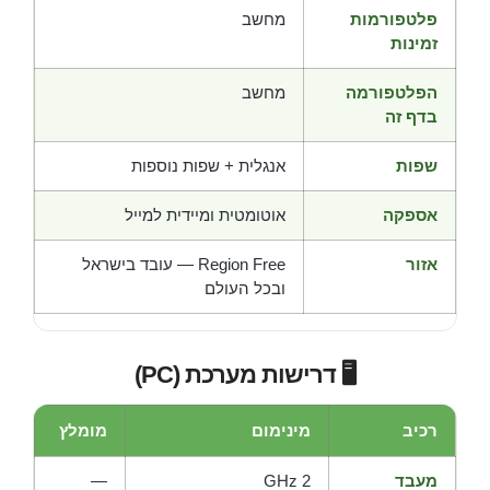
פלטפורמות
מחשב
זמינות
הפלטפורמה
מחשב
בדף זה
שפות
אנגלית + שפות נוספות
אספקה
אוטומטית ומיידית למייל
אזור
Region Free — עובד בישראל
ובכל העולם
🖥️ דרישות מערכת (PC)
רכיב
מינימום
מומלץ
מעבד
2 GHz
—