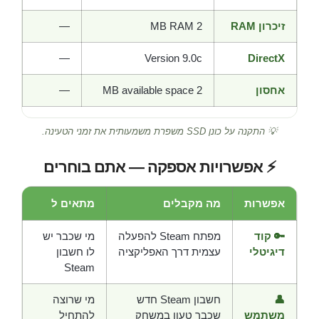
זיכרון RAM
2 MB RAM
—
—
Version 9.0c
DirectX
אחסון
2 MB available space
—
💡 התקנה על כונן SSD משפרת משמעותית את זמני הטעינה.
⚡ אפשרויות אספקה — אתם בוחרים
אפשרות
מה מקבלים
מתאים ל
🔑 קוד
מפתח Steam להפעלה
מי שכבר יש
דיגיטלי
עצמית דרך האפליקציה
לו חשבון
Steam
👤
חשבון Steam חדש
מי שרוצה
משתמש
שכבר טעון במשחק
להתחיל