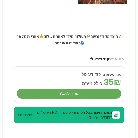
★
⚡
✓
מוצר מקורי ורשמי
משלוח מידי לאחר תשלום
אחריות מלאה
🔒
תשלום מאובטח
קוד דיגיטלי
סוג מוצר
קוד דיגיטלי
35
₪
כולל מע"מ
הוסף לעגלה
מתנה חינם בכל רכישה
· 5 ספרי PDF דיגיטליים
🎁
לפרטים ›
להורדה (שווי ₪)