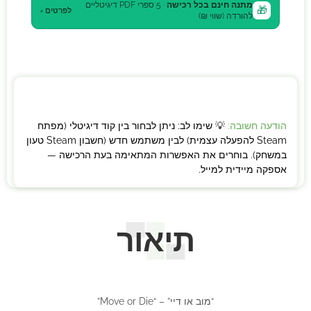
מתנה חינם בכל רכישה
· 5 ספרי PDF דיגיטליים
🎁
לפרטים ›
להורדה (שווי ₪)
הודעה חשובה:
💡 שימו לב: ניתן לבחור בין קוד דיגיטלי (מפתח
Steam להפעלה עצמית) לבין משתמש חדש (חשבון Steam טעון
במשחק). בוחרים את האפשרות המתאימה בעת הרכישה —
אספקה מיידית למייל.
תיאור
“מוב או דיי” – “Move or Die”