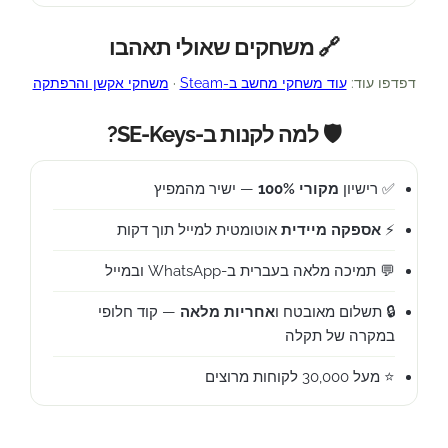
🔗 משחקים שאולי תאהבו
דפדפו עוד:
עוד משחקי מחשב ב-Steam
·
משחקי אקשן והרפתקה
🛡️ למה לקנות ב-SE-Keys?
✅ רישיון
מקורי 100%
— ישיר מהמפיץ
⚡
אספקה מיידית
אוטומטית למייל תוך דקות
💬 תמיכה מלאה בעברית ב-WhatsApp ובמייל
🔒 תשלום מאובטח ו
אחריות מלאה
— קוד חלופי
במקרה של תקלה
⭐ מעל 30,000 לקוחות מרוצים