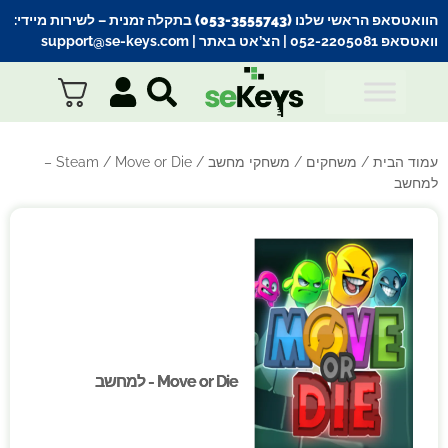
הוואטסאפ הראשי שלנו (053-3555743) בתקלה זמנית
– לשירות מיידי:
וואטסאפ 052-2205081
| הצ’אט באתר |
support@se-keys.com
עמוד הבית
/
משחקים
/
משחקי מחשב
/
Steam
/ Move or Die –
למחשב
Move or Die - למחשב
Move or Die - למחשב