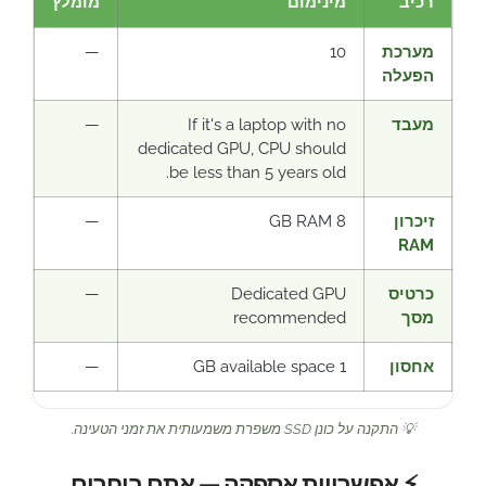
רכיב
מינימום
מומלץ
מערכת
10
—
הפעלה
מעבד
If it's a laptop with no
—
dedicated GPU, CPU should
be less than 5 years old.
זיכרון
8 GB RAM
—
RAM
כרטיס
Dedicated GPU
—
מסך
recommended
אחסון
1 GB available space
—
💡 התקנה על כונן SSD משפרת משמעותית את זמני הטעינה.
⚡ אפשרויות אספקה — אתם בוחרים