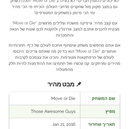
לא יכולים להזמין חברים? לא בעיה! ב”Move or Die” תוכלו לשחק
גם במצב מקוון מול שחקנים מרחבי העולם. הוכיחו מי הכי מהיר
ומי הכי מיומן במשחקים המטורפים!
עם קצב מהיר, גרפיקה מושכת וצלילים מרגשים, “Move or Die”
מבטיח להכניס אתכם למצב אדרנלין ולהקנות לכם שעות של הנאה
והתמכרות.
אם אתם מחפשים משחק שיסחוף אתכם לעולם של כיף, תחרותיות
ואתגרים, “Move or Die” הוא בדיוק מה שאתם צריכים. היכנסו
לעולם של הרפתקאות מטורפות, והכינו את עצמכם לקרבות
מהירים ומרתקים. קנו עכשיו ואל תחמיצו את ההזדמנות להיות חלק
מהפעולה!
📌 מבט מהיר
שם המשחק
Move or Die
מפיץ
Those Awesome Guys
תאריך שחרור
Jan 21, 2016