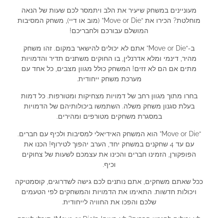
מעוניינים במשחק שיעיר את הלב ויתמסר לכם שעות של הנאה
מוחלטת? הכירו את “Move or Die” (מוב או דיי), משחק המסיבות
המושלם עבורכם ולחבריכם!
ב-“Move or Die” אתם לא יכולים להישאר במקום. זהו משחק
מהיר, דינמי ומלא אדרנלין, בו החוקים משתנים תדיר והדמויות
מתים אם הם לא זזים! המשחק כולל מגוון מצבים, כל אחד עם
מערכת משחק ייחודית.
בחרו מתוך מגוון רחב של דמויות מצחיקות ומטורפות. כל דמות
בעלת סגנון משחק משלה. השתמשו ביכולותיהם של הדמויות
במסגרת משחקים מטורפים ומהירים.
“Move or Die” הוא המשחק האידיאלי למסיבות ולכיף עם חברים.
עם עד 4 שחקנים במשחק יחד, הערב יהפוך לטירוף! הכנו את
הפופקורן, הזמינו חברים והכינו את עצמכם לשעות של צחוקים
וכיף.
ככל שאתם משחקים, אתם נותנים לכם גישה לשדרוגים, קוסמטיקה
ויכולות חדשות. התאימו את הדמויות והמשחקים לפי הטעמים
שלכם והפכו את החוויה לייחודית.