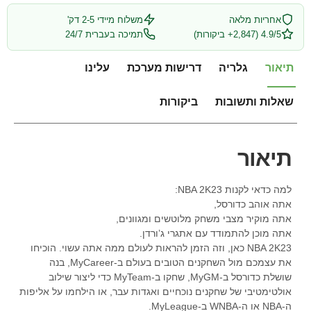
אחריות מלאה
משלוח מיידי 2-5 דק'
4.9/5 (2,847+ ביקורות)
תמיכה בעברית 24/7
תיאור
גלריה
דרישות מערכת
עלינו
שאלות ותשובות
ביקורות
תיאור
למה כדאי לקנות NBA 2K23:
אתה אוהב כדורסל,
אתה מוקיר מצבי משחק מלוטשים ומגוונים,
אתה מוכן להתמודד עם אתגרי ג’ורדן.
NBA 2K23 כאן, וזה הזמן להראות לעולם ממה אתה עשוי. הוכיחו
את עצמכם מול השחקנים הטובים בעולם ב-MyCareer, בנה
שושלת כדורסל ב-MyGM, שחקו ב-MyTeam כדי ליצור שילוב
אולטימטיבי של שחקנים נוכחיים ואגדות עבר, או הילחמו על אליפות
ה-NBA או ה-WNBA ב-MyLeague.