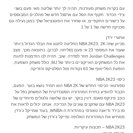
עם בקרות משחק מעודנות, תהיה לך יותר שליטה מאי פעם בשני
צידי הכדור. תקוף את הסל עם ארסנל חדש של מהלכים המבוססים
על כישורים התקפיים, או שחרר את הפוטנציאל שלך כמגן נעילה עם
מכניקה חדשה של 1 על 1.
אתגרי ירדן
מכיוון שזה NBA 2K23, 2K החליטה לחגוג את הבלר הגדול ביותר
שענד את המספר 23 אי פעם (סליחה, לברון). כתוצאה מכך, מצב
Jordan Challenges חוזר לסדרה. שוב, תהיה לנו הזדמנות לחוות
את כל המשחקים האייקוניים ביותר של MJ, כולל משחק השפעת,
הופעת הפלייאוף של 63 נקודות מול הסלטיקס והזריקה.
כיסוי NBA 2K23
ספורטאי הכיסוי החדש של NBA 2K הוא תמיד נושא בוער. הפעם,
הכבוד להופיע בחזית המהדורה הסטנדרטית של המשחק נפל על
כוכב פיניקס סאנס, דווין בוקר. יש גם שלושה גלגולים מיוחדים של
NBA 2K23 עם שחקנים שונים על הכריכה. אנחנו יכולים לראות את
סו בירד ודיאנה טאורסי במהדורת ה-WNBA, בעוד שמייקל ג’ורדן
ממחיש את המהדורות האלופה ומייקל ג’ורדן של המשחק.
NBA 2K23 – תכונות עיקריות: