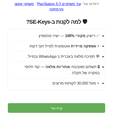
דפדפו עוד:
עוד משחקים ל-PlayStation 5
·
משחקי אקשן
והרפתקה
🛡️ למה לקנות ב-SE-Keys?
✅ רישיון
מקורי 100%
— ישיר מהמפיץ
⚡
אספקה מיידית
אוטומטית למייל תוך דקות
💬 תמיכה מלאה בעברית ב-WhatsApp ובמייל
🔒 תשלום מאובטח ו
אחריות מלאה
— קוד חלופי
במקרה של תקלה
⭐ מעל 30,000 לקוחות מרוצים
קרא עוד