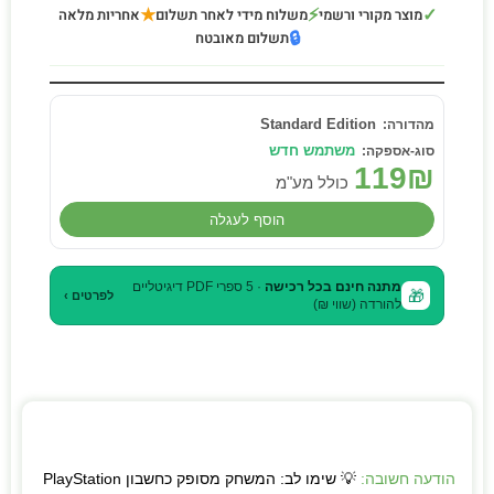
★
⚡
✓
מוצר מקורי ורשמי
משלוח מידי לאחר תשלום
אחריות מלאה
🔒
תשלום מאובטח
Standard Edition
משתמש חדש
119
₪
כולל מע"מ
הוסף לעגלה
מתנה חינם בכל רכישה
· 5 ספרי PDF דיגיטליים
🎁
לפרטים ›
להורדה (שווי ₪)
הודעה חשובה:
💡 שימו לב: המשחק מסופק כחשבון PlayStation