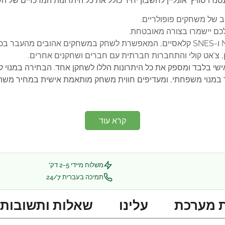
ינטנדו סוויץ' אונליין לחשבון יחיד כולל את כל היתרונות המרכזיים של הש
 של משחקים פופולריים.
כם יישמרו בצורה מאובטחת.
ן, צ'אט קולי והתחברות חברתית עם חברים ושחקנים אחרים.
 אישי בלבד ומספק את כל היתרונות הללו לשחקן אחד. הבחירה במנוי ל
 במנוי משפחתי, ומעדיפים חווית משחק מותאמת אישית במחיר משת
קרא עוד
משלוח מיידי 2-5 דק'
תמיכה בעברית 24/7
 מערכת
עלינו
שאלות ותשובות