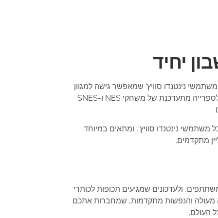
בון יחיד
Nintendo Switch Online Individual ) הוא שירות מקיף עבור משתמשי נינטנדו סוויץ' שמאפשר גישה למגוון
רחב של אפשרויות אונליין. השירות כולל משחקי מולטי-פלייר אונליין, גיבוי בענן לשמירת התקדמות המשחק, גישה לספרייה מתעדכנת של משחקי NES ו-SNES
.
 משתמשי נינטנדו סוויץ', ומתאים במיוחד
ין מתקדמים.
י משתתפים, ולעדכונים שמגיעים תכופות לכותרי
קה מעולה והנפשות מתקדמות, שמחברות אתכם
 העולם.