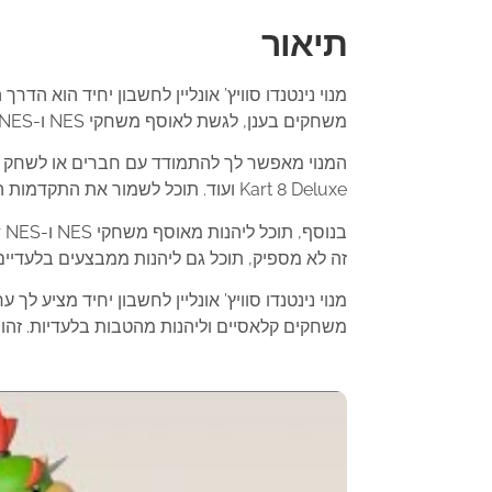
תיאור
מנוי נינטנדו סוויץ’ אונליין לחשבון יחיד הוא 
משחקים בענן, לגשת לאוסף משחקי NES ו-Super NES וליהנות ממבצעים בלעדיים.
Kart 8 Deluxe ועוד. תוכל לשמור את התקדמות המשחק שלך בענן, כך שלעולם לא תאבד את התקדמותך, גם אם תאבד את הקונסולה שלך.
זה לא מספיק, תוכל גם ליהנות ממבצעים בלעדיים
מנוי נינטנדו סוויץ’ אונליין לחשבון יחיד מצי
משחקים קלאסיים וליהנות מהטבות בלעדיות. זהו הכ