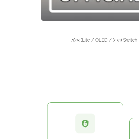
— אין צורך בדרישות מערכת למחשב. המשחק תואם לכל דגמי ה-Switch (רגיל / Lite / OLED) אלא