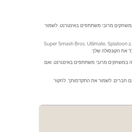
ות ממשחקים מרובי משתתפים באינטרנט, לשמור
מודד עם חברים או לשחק עם משתמשים מכל העולם במשחקים מרובי משתתפים, כולל Super Smash Bros. Ultimate, Splatoon 2, Mario
 לחדשים שוב עם תמיכה במשחקים מרובי משתתפים באינטרנט. ואם
 עם חברים, לשמור את התקדמותך, לחקור