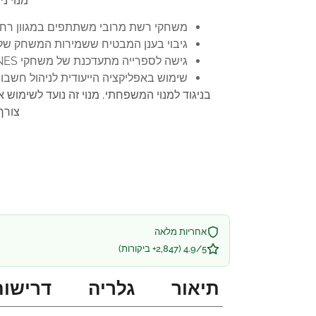
מנוי נ
משחקי רשת מרובי משתתפים במגוון רחב
גיבוי בענן המבטיח ששמירות המשחק של
גישה לספרייה מתעדכנת של משחקי NES ו-SNES קלאסיים, המאפשרת לשחק במשחקים אהובים מהעבר בכל רגע.
שימוש באפליקציה הייעודית לניהול חשבו
בניגוד למנוי המשפחתי, מנוי זה נועד לשימוש
צורך
אחריות מלאה
4.9/5 (2,847+ ביקורות)
תיאור
גלריה
דרישות