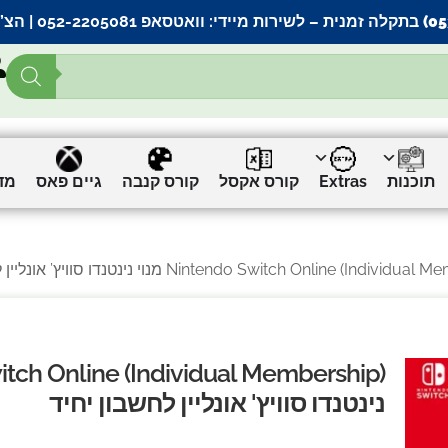
– לשירות מיידי:
וואטסאפ 052-2205081
| הצ’
תוכנות
Extras
קורס אקסל
קורס קנבה
גיים פאס
מד
נינטנדו סוויץ' אונליין לחשבון יחיד