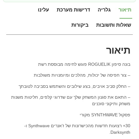
תיאור
גלריה
דרישות מערכת
עלינו
שאלות ותשובות
ביקורות
תיאור
בונה סיפון ROGUELIK פוגש לחימה מבוססת רשת
– צור חפיסה של יכולות, מהלכים ומיומנויות משולבות
– החלק סביב אויבים, בצע שילובים והשתמש בסביבה לטובתך
– התאם את סגנון המשחק שלך עם שדרוגי קלפים, חליטות משנות
משחק ותיקוני סוכנים
פסקול SYNTHWAVE מקורי
30+ רצועות חדשות מהכישרונות של ז’אנרים Synthwave ו-
Darksynth.