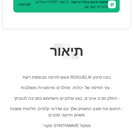
מתנה חינם בכל רכישה
· 5 ספרי PDF דיגיטליים
🎁
לפרטים ›
להורדה (שווי ₪)
תיאור
בונה סיפון ROGUELIK פוגש לחימה מבוססת רשת
- צור חפיסה של יכולות, מהלכים ומיומנויות משולבות
- החלק סביב אויבים, בצע שילובים והשתמש בסביבה לטובתך
- התאם את סגנון המשחק שלך עם שדרוגי קלפים, חליטות משנות
משחק ותיקוני סוכנים
פסקול SYNTHWAVE מקורי