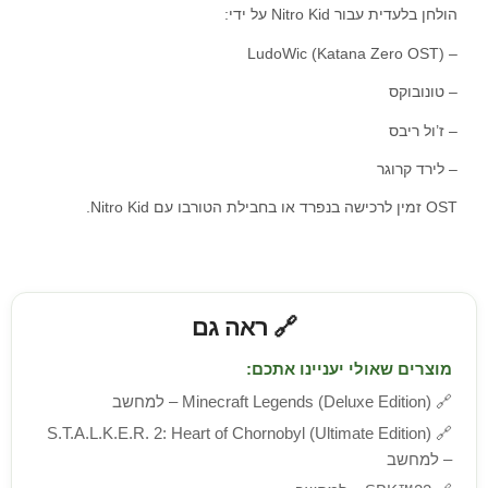
הולחן בלעדית עבור Nitro Kid על ידי:
– LudoWic (Katana Zero OST)
– טונובוקס
– ז’ול ריבס
– לירד קרוגר
OST זמין לרכישה בנפרד או בחבילת הטורבו עם Nitro Kid.
🔗 ראה גם
מוצרים שאולי יעניינו אתכם:
🔗
Minecraft Legends (Deluxe Edition) – למחשב
S.T.A.L.K.E.R. 2: Heart of Chornobyl (Ultimate Edition)
🔗
– למחשב