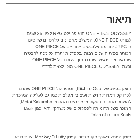
תיאור
ONE PIECE ODYSSEY
הוא פרויקט
RPG
לציון 25 שנים
למותג
ONE PIECE
, המשלב מאפיינים קלאסיים של סגנון
ה-
JRPG
יחד עם אלמנטים ייחודיים של
ONE PIECE
.
הכותר בפיתוח שנים רבות ובקפדנות יתרה על מנת להבטיח
שהמעריצים ירגישו שהם בתוך העולם של
ONE PIECE
…
וכעת,
ONE PIECE ODYSSEY
מוכן לצאת לדרך!
הופק בסיוע של
Eiichiro Oda
, הסופר של
ONE PIECE
שתרם
לפרויקט דמויות חדשות ועיצובי מפלצות כמו גם לעלילה המרכזית.
למשחק מתלווה פסקול מרגש מאת המלחין
Motoi Sakuraba
,
המוכר בשל תרומותיו לפסקולים של משחקי וידאו כגון
Dark
Souls
וסדרת
Tales of
.
בזמן המסע לאורך הקו הגדול, קפטן
Monkey.D.Luffy
וצוות כובע