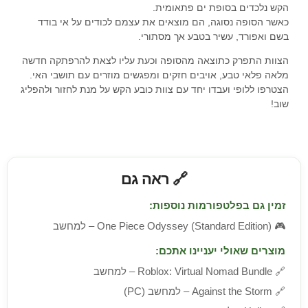
הקש נלכדים בסופת ים פתאומית.
כאשר הסופה נסוגה, הם מוצאים את עצמם לכודים על אי בודד
בשם ואפורד, עשיר בטבע אך מסתורי.
הצוות התפרק כתוצאה מהסופה וכעת עליו לצאת להרפתקה חדשה
מלאה פלאי טבע, אויבים חזקים ומפגשים מוזרים עם תושבי האי.
הצטרפו ללופי ועבדו יחד עם צוות כובע הקש על מנת לחזור ולהפליג
שוב!
🔗 ראה גם
זמין גם בפלטפורמות נוספות:
🎮
One Piece Odyssey (Standard Edition) – למחשב
מוצרים שאולי יעניינו אתכם:
🔗
Roblox: Virtual Nomad Bundle – למחשב
🔗
Against the Storm – למחשב (PC)