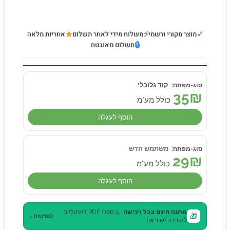
★
⚡
✓
מוצר מקורי ורשמי
משלוח מידי לאחר תשלום
אחריות מלאה
🔒
תשלום מאובטח
קוד גלובלי
35
₪
כולל מע"מ
הוסף לעגלה
משתמש חדש
29
₪
כולל מע"מ
הוסף לעגלה
מתנה חינם בכל רכישה
· 5 ספרי PDF דיגיטליים
🎁
לפרטים ›
להורדה (שווי ₪)