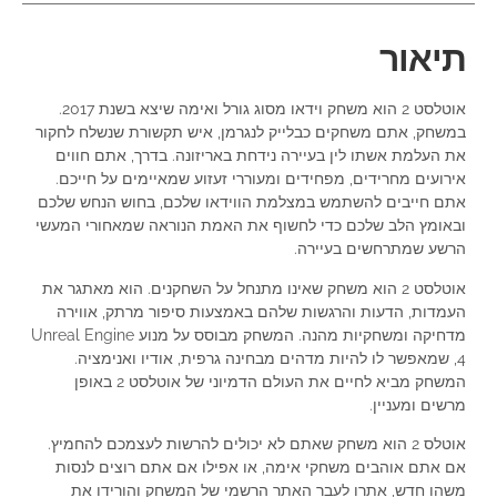
תיאור
אוטלסט 2 הוא משחק וידאו מסוג גורל ואימה שיצא בשנת 2017.
במשחק, אתם משחקים כבלייק לנגרמן, איש תקשורת שנשלח לחקור
את העלמת אשתו לין בעיירה נידחת באריזונה. בדרך, אתם חווים
אירועים מחרידים, מפחידים ומעוררי זעזוע שמאיימים על חייכם.
אתם חייבים להשתמש במצלמת הווידאו שלכם, בחוש הנחש שלכם
ובאומץ הלב שלכם כדי לחשוף את האמת הנוראה שמאחורי המעשי
הרשע שמתרחשים בעיירה.
אוטלסט 2 הוא משחק שאינו מתנחל על השחקנים. הוא מאתגר את
העמדות, הדעות והרגשות שלהם באמצעות סיפור מרתק, אווירה
מדחיקה ומשחקיות מהנה. המשחק מבוסס על מנוע Unreal Engine
4, שמאפשר לו להיות מדהים מבחינה גרפית, אודיו ואנימציה.
המשחק מביא לחיים את העולם הדמיוני של אוטלסט 2 באופן
מרשים ומעניין.
אוטלס 2 הוא משחק שאתם לא יכולים להרשות לעצמכם להחמיץ.
אם אתם אוהבים משחקי אימה, או אפילו אם אתם רוצים לנסות
משהו חדש, אתרו לעבר האתר הרשמי של המשחק והורידו את