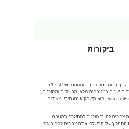
ביקורות
אם אתם אוהבים לבשל, להתעסק במטבח ולהתמודד עם אתגרים משוגעים, אתם חייבים לנסות את Overcooked (אוורקוקד), המשחק החדש והמהנה של Ghost
לוט בשפים שונים במטבחים מלאי מכשולים ומסוכנים,
ולהכין מנות טעימות ללקוחות מבוקשים בתוך הגבלת זמן. אבל אל תתנו למראה החמוד של המשחק להערים עליכם – Overcooked הוא משחק אינטנסיבי, מאתגר
ק. אתם צריכים להיות מוכנים להתארח במטבח
ת התהליך של הבשלה: אתם צריכים לבחור את