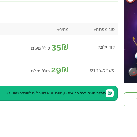
סוג מפתח
מחיר
35
₪
קוד גלובלי
כולל מע"מ
29
₪
משתמש חדש
כולל מע"מ
🎁
מתנה חינם בכל רכישה
· 5 ספרי PDF דיגיטליים להורדה (שווי ₪)