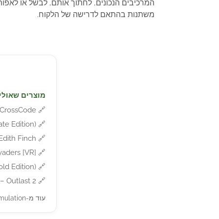
המרכיבים הנכונים, לחתוך אותם, לבשל או לאפ
משתנות בהתאם לדרישה של הלקוח.
מוצרים שאולי 
🔗
CrossCode – למחשב
🔗
ltimate Edition
🔗
f Edith Finch
🔗
na Invaders [VR
🔗
3 (Gold Edition
🔗
Outlast 2 – למחשב
עוד מ-Simulation »