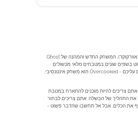
אם אתם אוהבים לבשל, להתעסק במטבח ולהתמודד עם אתגרים משוגעים, אתם חייבים לנסות את Overcooked (אוורקוקד), המשחק החדש והמהנה של Ghost
י, ולשלוט בשפים שונים במטבחים מלאי מכשולים
ומסוכנים, ולהכין מנות טעימות ללקוחות מבוקשים בתוך הגבלת זמן. אבל אל תתנו למראה החמוד של המשחק להערים עליכם - Overcooked הוא משחק אינטנסיבי,
משחק. אתם צריכים להיות מוכנים להתארח במטבח
ק את התהליך של הבשלה: אתם צריכים לבחור
וף את הכלים. אבל אל תחשבו שהדבר פשוט -