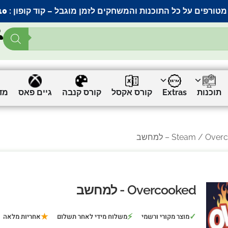
מטורפים על כל התוכנות והמשחקים לזמן מוגבל – קוד קופון :
10
תוכנות
Extras
קורס אקסל
קורס קנבה
גיים פאס
מד
Ove – למחשב
Steam
Overcooked - למחשב
★
⚡
✓
מוצר מקורי ורשמי
משלוח מידי לאחר תשלום
אחריות מלאה