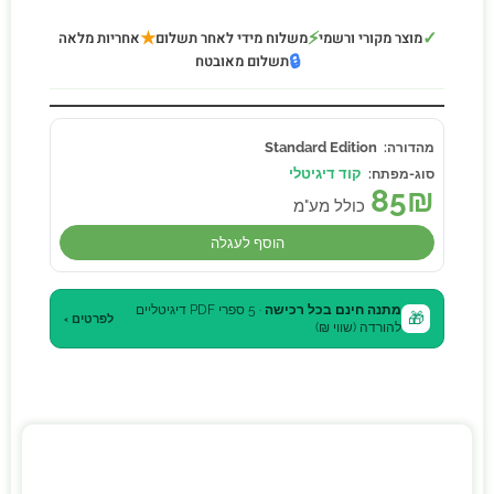
★
⚡
✓
מוצר מקורי ורשמי
משלוח מידי לאחר תשלום
אחריות מלאה
🔒
תשלום מאובטח
Standard Edition
קוד דיגיטלי
85
₪
כולל מע"מ
הוסף לעגלה
מתנה חינם בכל רכישה
· 5 ספרי PDF דיגיטליים
🎁
לפרטים ›
להורדה (שווי ₪)