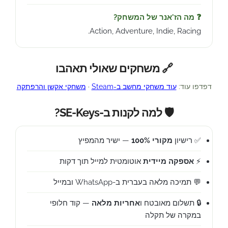
❓ מה הז'אנר של המשחק?
Action, Adventure, Indie, Racing.
🔗 משחקים שאולי תאהבו
דפדפו עוד:
עוד משחקי מחשב ב-Steam
·
משחקי אקשן והרפתקה
🛡️ למה לקנות ב-SE-Keys?
✅ רישיון
מקורי 100%
— ישיר מהמפיץ
⚡
אספקה מיידית
אוטומטית למייל תוך דקות
💬 תמיכה מלאה בעברית ב-WhatsApp ובמייל
🔒 תשלום מאובטח ו
אחריות מלאה
— קוד חלופי
במקרה של תקלה