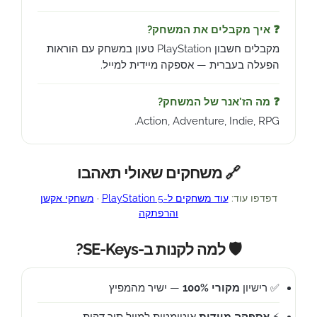
❓ איך מקבלים את המשחק?
מקבלים חשבון PlayStation טעון במשחק עם הוראות
הפעלה בעברית — אספקה מיידית למייל.
❓ מה הז'אנר של המשחק?
Action, Adventure, Indie, RPG.
🔗 משחקים שאולי תאהבו
דפדפו עוד:
עוד משחקים ל-PlayStation 5
·
משחקי אקשן
והרפתקה
🛡️ למה לקנות ב-SE-Keys?
✅ רישיון
מקורי 100%
— ישיר מהמפיץ
⚡
אספקה מיידית
אוטומטית למייל תוך דקות