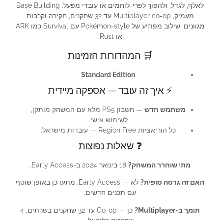
לאלף, לגדל, ולהפוך לפרי-לוחמים או עובדי מפעל. Base Building
מעמיק, Multiplayer co-op עד 32 שחקנים, חקירה וקרבות
מגוונים. שילוב מפתיע של Pokémon-style עם Survival כמו ARK
או Rust.
🛒 המהדורות הזמינות
Standard Edition
⚡ איך זה עובד — אספקה מיידית
משתמש חדש
— חשבון PS5 מלא עם המשחק מותקן,
לשימוש אישי.
כל הוריאציות Region Free — עובדות מישראל.
❓ שאלות נפוצות
מתי שוחרר המשחק?
18 בינואר 2024 ב-Early Access.
האם זה גרסה סופית?
לא — Early Access, מתעדכן באופן שוטף
עם תכנים חדשים.
תומך ב-Multiplayer?
כן — Co-op עד 32 שחקנים בשרתים, 4