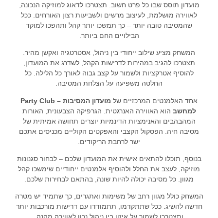
מועדון תוסס שבו כל פרט חשוב. תצטרכו לדאוג למוזיקה הנכונה,
לאווירה מושלמת, לעיצוב מרשים ולשביעות רצון האורחים. ככל
שהמסיבה טובה יותר – כך תמשכו יותר קהל ותהפכו למוקד
הבילויים החם ביותר.
המשחק מציע שילוב ייחודי בין ניהול, אסטרטגיה ואקשן מהיר.
תצטרכו להגיב במהירות לדרישות הקהל, לשדרג את המועדון,
להוסיף אטרקציות ולשמור על קצב גבוה לאורך כל הלילה. כל
החלטה משפיעה על הצלחת המסיבה.
אחד האלמנטים המרכזיים של
מועדון המסיבות – Party Club
למחשב
הוא האווירה האנרגטית. הגרפיקה הצבעונית, האורות
המהבהבים והאנימציות הדינמיות יוצרים תחושה אמיתית של
מסיבה חיה. הפסקול הקצבי והאפקטים הקוליים מכניסים אתכם
ישר לרחבת הריקודים.
בנוסף, תוכלו להתאים אישית את המועדון שלכם – לבחור סגנונות
מוזיקה, לעצב את החלל ולהוסיף אלמנטים ייחודיים שימשכו קהל
מגוון. כל מסיבה יכולה להיות שונה, בהתאם לבחירות שלכם.
המשחק כולל מגוון רחב של משימות ואתגרים, כך שתמיד יש מטרה
חדשה להשיג. ככל שתתקדמו, תתמודדו עם דרישות מורכבות יותר
ותצטרכו לשמור על איזון בין ניהול נכון לאווירה מהנה.