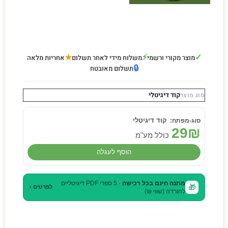
★
⚡
✓
מוצר מקורי ורשמי
משלוח מידי לאחר תשלום
אחריות מלאה
🔒
תשלום מאובטח
קוד דיגיטלי
סוג מוצר
קוד דיגיטלי
29
₪
כולל מע"מ
הוסף לעגלה
מתנה חינם בכל רכישה
· 5 ספרי PDF דיגיטליים
🎁
לפרטים ›
להורדה (שווי ₪)