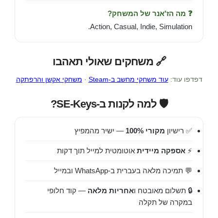
❓ מה הז'אנר של המשחק?
Action, Casual, Indie, Simulation.
🔗 משחקים שאולי תאהבו
דפדפו עוד:
עוד משחקי מחשב ב-Steam
·
משחקי אקשן והרפתקה
🛡️ למה לקנות ב-SE-Keys?
✅ רישיון
מקורי 100%
— ישיר מהמפיץ
⚡
אספקה מיידית
אוטומטית למייל תוך דקות
💬 תמיכה מלאה בעברית ב-WhatsApp ובמייל
🔒 תשלום מאובטח ו
אחריות מלאה
— קוד חלופי
במקרה של תקלה