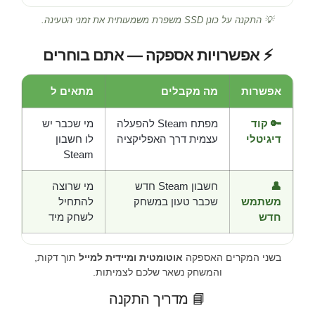
💡 התקנה על כונן SSD משפרת משמעותית את זמני הטעינה.
⚡ אפשרויות אספקה — אתם בוחרים
אפשרות
מה מקבלים
מתאים ל
🔑 קוד
מפתח Steam להפעלה
מי שכבר יש
דיגיטלי
עצמית דרך האפליקציה
לו חשבון
Steam
👤
חשבון Steam חדש
מי שרוצה
משתמש
שכבר טעון במשחק
להתחיל
חדש
לשחק מיד
בשני המקרים האספקה
אוטומטית ומיידית למייל
תוך דקות,
והמשחק נשאר שלכם לצמיתות.
📘 מדריך התקנה