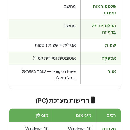
פלטפורמות
מחשב
זמינות
הפלטפורמה
מחשב
בדף זה
שפות
אנגלית + שפות נוספות
אספקה
אוטומטית ומיידית למייל
אזור
Region Free — עובד בישראל
ובכל העולם
🖥️ דרישות מערכת (PC)
רכיב
מינימום
מומלץ
מערכת
Windows 10
Windows 10