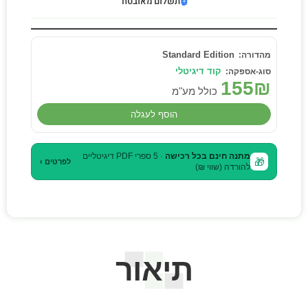
🔒
תשלום מאובטח
Standard Edition
קוד דיגיטלי
155
₪
כולל מע"מ
הוסף לעגלה
מתנה חינם בכל רכישה
· 5 ספרי PDF דיגיטליים
🎁
לפרטים ›
להורדה (שווי ₪)
תיאור