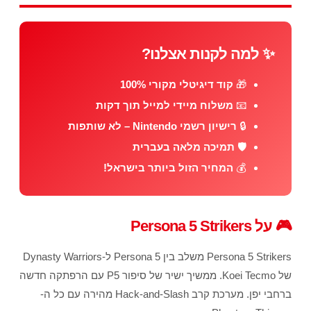
✨ למה לקנות אצלנו?
🎁
קוד דיגיטלי מקורי 100%
📧
משלוח מיידי למייל תוך דקות
🔒
רישיון רשמי Nintendo – לא שותפות
🛡️
תמיכה מלאה בעברית
💰
המחיר הזול ביותר בישראל!
🎮 על Persona 5 Strikers
Persona 5 Strikers משלב בין Persona 5 ל-Dynasty Warriors
של Koei Tecmo. ממשיך ישיר של סיפור P5 עם הרפתקה חדשה
ברחבי יפן. מערכת קרב Hack-and-Slash מהירה עם כל ה-