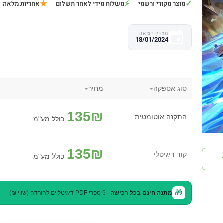
★
⚡
✓
מוצר מקורי ורשמי
משלוח מידי לאחר תשלום
אחריות מלאה
תאריך יציאה
18/01/2024
סוג אספקה
מחיר
135
₪
התקנה אוטומטית
כולל מע"מ
135
₪
קוד דיגיטלי
כולל מע"מ
🎁
מתנה חינם בכל רכישה
· 5 ספרי PDF דיגיטליים להורדה (שווי ₪)