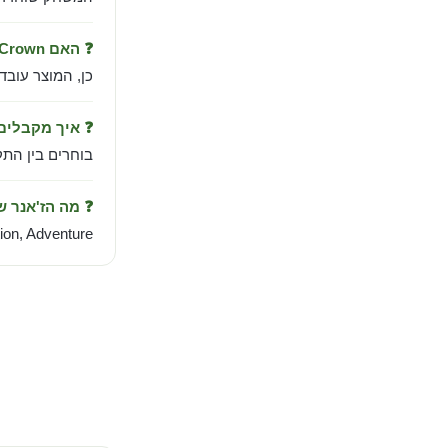
❓ האם Prince of Persia The Lost Crown עובד בישראל?
כן, המוצר עובד
❓ איך מקבלי
בוחרים בין התקנה אוטומטית לחשבו
❓ מה הז'אנר 
ion, Adventure.