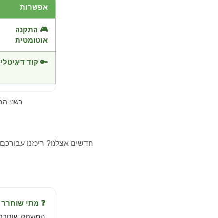
אפשרות
🎮 התקנה
אוטומטית
🔑 קוד דיגיטלי
בשני ה
חדשים אצלנו? ריכזנו עבורכם
❓ מתי שוחרר Prince of Persia The Lost Crown?
המשחק שוחרר ב-Aug 8, 2024 מבית ft