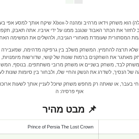
פרינס אוף פרסיה: הכתר האבוד (מהדורה רגילה) הוא משח
חזור את הכתר האבוד שנגנב ממנו על ידי אויביו. אתה תאבק, תקפו
ת המסתורית שעומדת מאחורי הגניבה, ולהשלים את המשימה האחר
לא תרצה להחמיץ. המשחק משלב בין גרפיקה מדהימה, שמעבירה את 
משחק מאתגר את השחקנים ברמות שונות של קושי, שדורשות מיומנויו
ו משחק לבד, משחק בשניים או משחק מרובי משתתפים. בנוסף, המש
של הנסיך, לשדרג את הנשק והחיי שלו, ולבחור בין סיומות שונות לע
 בעבר, או שאתה רק מחפש משחק שיוכל לעניין אותך לשעות ארוכות
אוף פרסיה: ה
📌 מבט מהיר
Prince of Persia The Lost Crown