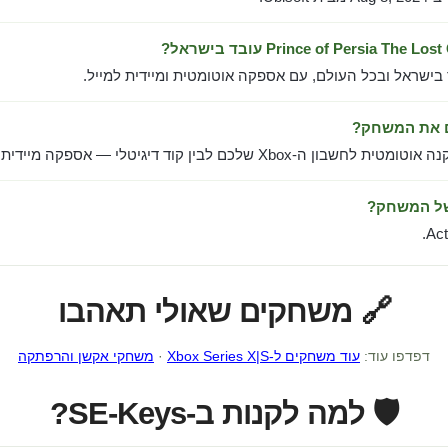
 בישראל ובכל העולם, עם אספקה אוטומטית ומיידית למייל.
ם את המשחק?
ן ה-Xbox שלכם לבין קוד דיגיטלי — אספקה מיידית למייל.
של המשחק?
Act
🔗 משחקים שאולי תאהבו
דפדפו עוד:
עוד משחקים ל-Xbox Series X|S
·
משחקי אקשן והרפתקה
🛡️ למה לקנות ב-SE-Keys?