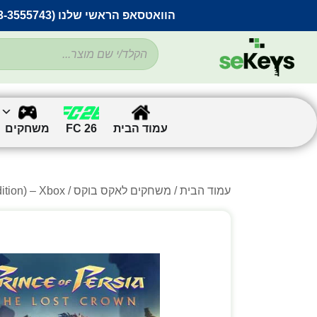
הוואטסאפ הראשי שלנו (053-3555743) בתקלה זמנית
עמוד הבית
FC 26
משחקים
עמוד הבית
/
משחקים לאקס בוקס
/ Prince of Persia The Lost Crown (Standard Edition) – Xbox