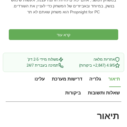
במשחק המשני, אתם יכולים להיות הרוצח עצמו, ולעשות שימוש
בנשק, במיוחד ובאביזרים של המשחק כדי לעניין את השורדים.
Propnight for PC הוא משחק שאתם לא תר
קרא עוד
אחריות מלאה
משלוח מיידי 2-5 דק'
4.9/5 (2,847+ ביקורות)
תמיכה בעברית 24/7
תיאור
גלריה
דרישות מערכת
עלינו
שאלות ותשובות
ביקורות
תיאור