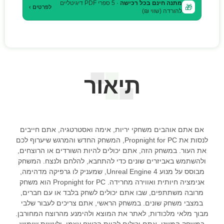
מתנה חינם בכל רכישה
· 5 ספרי PDF דיגיטליים
🎁
לפרטים ›
להורדה (שווי ₪)
תיאור
אם אתם אוהבים משחקי יריות, אימה ואסטרטגיה, אתם חייבים
לנסות את Propnight for PC, המשחק החדש והמרגש שיערוף לכם
את העור. במשחק הזה, אתם יכולים להיות השורדים או הרוצחים,
ולהשתמש באביזרים שונים כדי להתחבא, להלחם ולנצח. המשחק
מבוסס על מנוע Unreal Engine 4, שמעניק לו גרפיקה מדהימה,
אנימציה חיותית ואווירה מחרידה. Propnight for PC הוא משחק
מרובה משתתפים, שבו אתם יכולים לשחק בלבד או עם חברים,
במצבי משחק שונים. במשחק הראשי, אתם צריכים לעבור שלבי
מבוך מלאי מלכודות, לאתר את המוצא ולהימנע מהרוצח המחורבן.