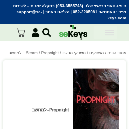
הוואטסאפ הראשי שלנו (053-3555743) בתקלה זמנית
– לשירות
מיידי:
וואטסאפ 052-2205081
| הצ’אט באתר |
support@se-
keys.com
עמוד הבית
/
משחקים
/
משחקי מחשב
/
/ Propnight – למחשב
Steam
Propnight - למחשב
Propnight - למחשב