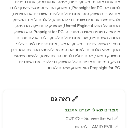
אם אתם אוהבים משחקי יריות, אימה ואסטרטגיה, אתם חייבים
לנסות את Propnight for PC, המשחק החדש והמרגש שיערוף לכם
את העור. במשחק הזה, אתם יכולים להיות השורדים או הרוצחים,
ולהשתמש באביזרים שונים כדי להתחבא, להלחם ולנצח. המשחק
מבוסס על מנוע Unreal Engine 4, שמעניק לו גרפיקה מדהימה,
אנימציה חיותית ואווירה מחרידה. Propnight for PC הוא משחק
מרובה משתתפים, שבו אתם יכולים לשחק בלבד או עם חברים,
במצבי משחק שונים. במשחק הראשי, אתם צריכים לעבור שלבי
מבוך מלאי מלכודות, לאתר את המוצא ולהימנע מהרוצח המחורבן.
במשחק המשני, אתם יכולים להיות הרוצח עצמו, ולעשות שימוש
בנשק, במיוחד ובאביזרים של המשחק כדי לעניין את השורדים.
Propnight for PC הוא משחק שאתם לא תר
🔗 ראה גם
מוצרים שאולי יעניינו אתכם:
🔗
Survive the Fall – למחשב
🔗
AMID EVIL – למחשב