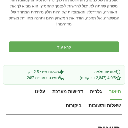
אופציות של כניסה, השתלטות וחילוץ. Ready or Not for PC הוא
משחק שאתה לא יכול להרשות לעצמך להחמיץ. הוא מביא לך את
האווירה, האדרנלין והאמוציות של היות חלק מיחידת המיוחד של
המשטרה. אל תחכה, הורד את המשחק היום ותהנה מחוויית משחק
מדהימה!
קרא עוד
אחריות מלאה
משלוח מיידי 2-5 דק'
4.9/5 (2,847+ ביקורות)
תמיכה בעברית 24/7
תיאור
גלריה
דרישות מערכת
עלינו
שאלות ותשובות
ביקורות