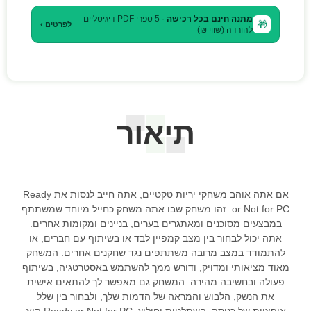
מתנה חינם בכל רכישה
· 5 ספרי PDF דיגיטליים
🎁
לפרטים ›
להורדה (שווי ₪)
תיאור
אם אתה אוהב משחקי יריות טקטיים, אתה חייב לנסות את Ready
or Not for PC. זהו משחק שבו אתה משחק כחייל מיוחד שמשתתף
במבצעים מסוכנים ומאתגרים בערים, בניינים ומקומות אחרים.
אתה יכול לבחור בין מצב קמפיין לבד או בשיתוף עם חברים, או
להתמודד במצב מרובה משתתפים נגד שחקנים אחרים. המשחק
מאוד מציאותי ומדויק, ודורש ממך להשתמש באסטרטגיה, בשיתוף
פעולה ובחשיבה מהירה. המשחק גם מאפשר לך להתאים אישית
את הנשק, הלבוש והמראה של הדמות שלך, ולבחור בין שלל