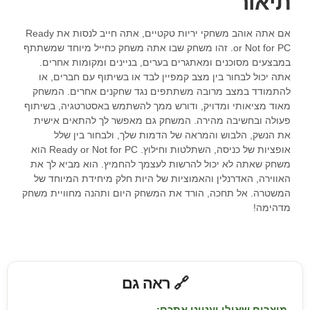
תיאור
אם אתה אוהב משחקי יריות טקטיים, אתה חייב לנסות את Ready
or Not for PC. זהו משחק שבו אתה משחק כחייל מיוחד שמשתתף
במבצעים מסוכנים ומאתגרים בערים, בניינים ומקומות אחרים.
אתה יכול לבחור בין מצב קמפיין לבד או בשיתוף עם חברים, או
להתמודד במצב מרובה משתתפים נגד שחקנים אחרים. המשחק
מאוד מציאותי ומדויק, ודורש ממך להשתמש באסטרטגיה, בשיתוף
פעולה ובחשיבה מהירה. המשחק גם מאפשר לך להתאים אישית
את הנשק, הלבוש והמראה של הדמות שלך, ולבחור בין שלל
אופציות של כניסה, השתלטות וחילוץ. Ready or Not for PC הוא
משחק שאתה לא יכול להרשות לעצמך להחמיץ. הוא מביא לך את
האווירה, האדרנלין והאמוציות של היות חלק מיחידת המיוחד של
המשטרה. אל תחכה, הורד את המשחק היום ותהנה מחוויית משחק
מדהימה!
🔗 ראה גם
מוצרים שאולי יעניינו אתכם: