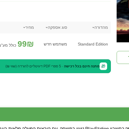
מהדורה
סוג אספקה
מחיר
99
₪
Standard Edition
משתמש חדש
כולל מע"מ
🎁
מתנה חינם בכל רכישה
· 5 ספרי PDF דיגיטליים להורדה (שווי ₪)
💡 שימו לב: המשחק מסופק כחשבון PlayStation טעון במשחק, עם הורא