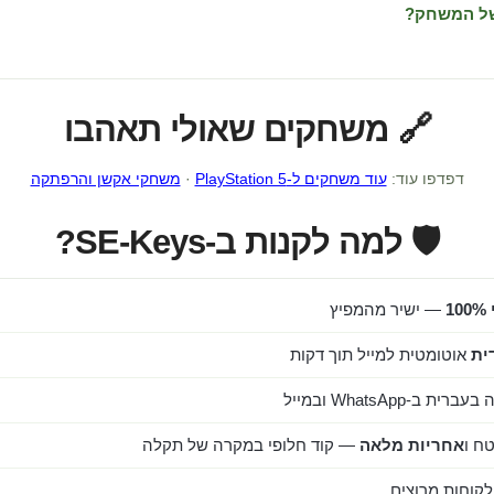
של המשחק?
🔗 משחקים שאולי תאהבו
דפדפו עוד:
עוד משחקים ל-PlayStation 5
·
משחקי אקשן והרפתקה
🛡️ למה לקנות ב-SE-Keys?
1
— ישיר מהמפיץ
ית
אוטומטית למייל תוך דקות
ב-WhatsApp ובמייל
ח ו
אחריות מלאה
— קוד חלופי במקרה של תקלה