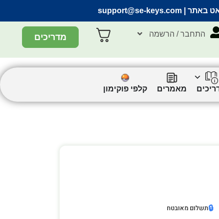
אט באתר |
support@se-keys.com
התחבר / הרשמה
מדריכים
ריכים
מאמרים
קלפי פוקימון
🔒
תשלום מאובטח