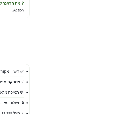
❓ מה הז'אנר 
Action.
✅ רישיון
מקורי 00%
⚡
אספקה מייד
💬 תמיכה מלאה בעברית 
🔒 תשלום מאובט
⭐ מעל 30,000 לקוחות מרוצים