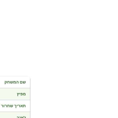
שם המשחק
מפיץ
תאריך שחרור
ז'אנר