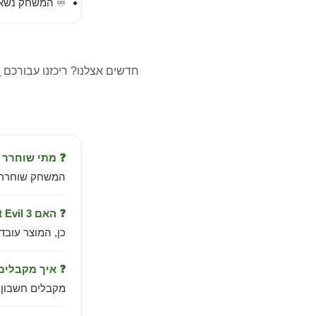
♾️ המשחק נשאר
חדשים אצלנו? ריכזנו עבורכם
מ
❓ מתי שוחרר Resident Evil 3?
המשחק שוחרר ב-Apr 2, 2020 מבית  Co., Ltd
❓ האם Resident Evil 3 עובד בישראל?
כן, המוצר עובד
❓ איך מקבלי
מקבלים חשבון PlayStation טעון במשחק עם הוראות הפעלה בעברית — אספקה מיידית למיי