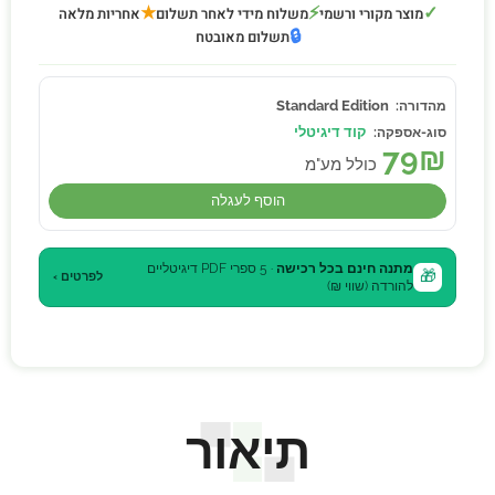
★
⚡
✓
מוצר מקורי ורשמי
משלוח מידי לאחר תשלום
אחריות מלאה
🔒
תשלום מאובטח
Standard Edition
קוד דיגיטלי
79
₪
כולל מע"מ
הוסף לעגלה
מתנה חינם בכל רכישה
· 5 ספרי PDF דיגיטליים
🎁
לפרטים ›
להורדה (שווי ₪)
תיאור