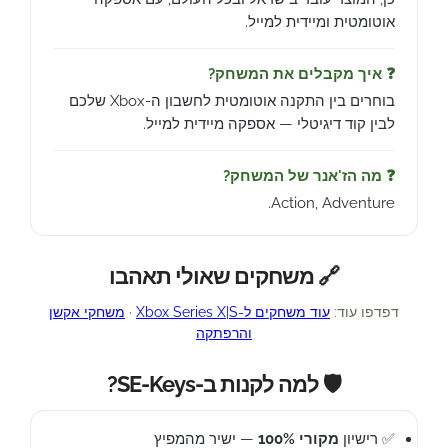
אוטומטית ומיידית למייל.
❓ איך מקבלים את המשחק?
בוחרים בין התקנה אוטומטית לחשבון ה-Xbox שלכם
לבין קוד דיגיטלי — אספקה מיידית למייל.
❓ מה הז'אנר של המשחק?
Action, Adventure.
🔗 משחקים שאולי תאהבו
דפדפו עוד:
עוד משחקים ל-Xbox Series X|S
·
משחקי אקשן
והרפתקה
🛡️ למה לקנות ב-SE-Keys?
✅ רישיון
מקורי 100%
— ישיר מהמפיץ