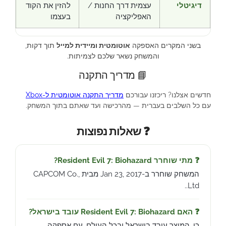
דיגיטלי
עצמית דרך החנות /
להזין את הקוד
האפליקציה
בעצמו
בשני המקרים האספקה
אוטומטית ומיידית למייל
תוך דקות,
והמשחק נשאר שלכם לצמיתות.
📘 מדריך התקנה
חדשים אצלנו? ריכזנו עבורכם
מדריך התקנה אוטומטית ל-Xbox
עם כל השלבים בעברית — מהרכישה ועד שאתם בתוך המשחק.
❓ שאלות נפוצות
❓ מתי שוחרר Resident Evil 7: Biohazard?
המשחק שוחרר ב-Jan 23, 2017 מבית CAPCOM Co.,
Ltd..
❓ האם Resident Evil 7: Biohazard עובד בישראל?
כן, המוצר עובד בישראל ובכל העולם, עם אספקה