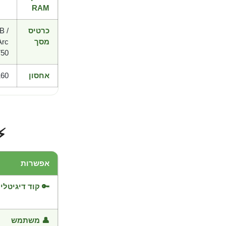
RAM
כרטיס
B /
מסך
Arc
50
אחסון
 available space
⚡
אפשרות
🔑 קוד דיגיטלי
👤 משתמש