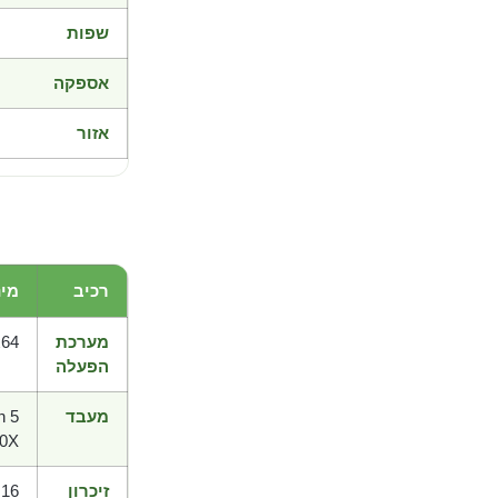
שפות
אספקה
אזור
רכיב
מינ
מערכת
x64
הפעלה
מעבד
n 5
00X
זיכרון
16 GB RAM