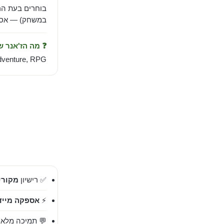
בוחרים בעת הר
במשחק) — אספק
❓ מה הז'אנר 
dventure, RPG.
✅ רישיון
מקורי 00%
⚡
אספקה מייד
💬 תמיכה מלאה בעברית 