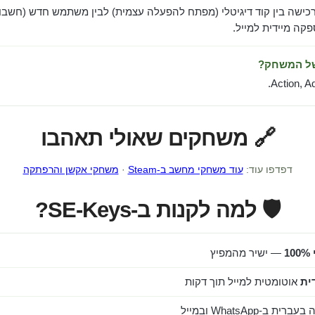
כישה בין קוד דיגיטלי (מפתח להפעלה עצמית) לבין משתמש חדש (חשבון
ה מיידית למייל.
של המשחק?
Action, A
🔗 משחקים שאולי תאהבו
דפדפו עוד:
עוד משחקי מחשב ב-Steam
·
משחקי אקשן והרפתקה
🛡️ למה לקנות ב-SE-Keys?
1
— ישיר מהמפיץ
ית
אוטומטית למייל תוך דקות
ב-WhatsApp ובמייל