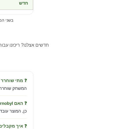
חדש
בשני ה
חדשים אצלנו? ריכזנו עבו
❓ מתי שוחרר S.T.A.L.K.E.R. 2: Heart of Chornobyl?
המשחק שוחרר ב-Nov 20, 2024 מבית orld (worldwide), SEGA (Japan
❓ האם S.T.A.L.K.E.R. 2: Heart of Chornobyl עובד בישראל?
כן, המוצר עובד
❓ איך מקבלי