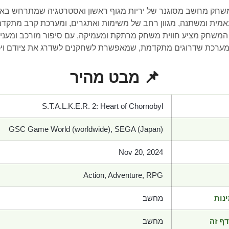
S.T.A.L.K.E.R. 2: Heart of Ch הוא משחק מחשב מסוגנר של יריות מגוף ראשון ואסטרטגי
ינאמית ומשתנה, מגוון רחב של משימות ואתגרים, ומערכת קרב מתק
חת. בנוסף, המשחק מציע חווית משחק מרתקת ומעמיקה, עם סיפור מורכב ומע
מערכת שדרוגים מתקדמת, שמאפשרת לשחקנים לשדרג את ציודם וי
📌 מבט מהיר
S.T.A.L.K.E.R. 2: Heart of Chornobyl
GSC Game World (worldwide), SEGA (Japan)
Nov 20, 2024
Action, Adventure, RPG
נות
מחשב
ף זה
מחשב