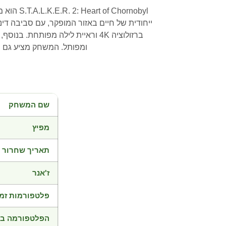
ornobyl
ייחודית של חיים באזור המופקר, עם סביבה ד
ברזולוציה 4K וראיית לילה מפות
ומפותל. המשחק מציע גם 
שם המשחק
מפיץ
תאריך שחרור
ז'אנר
פלטפורמות זמי
הפלטפורמה בד