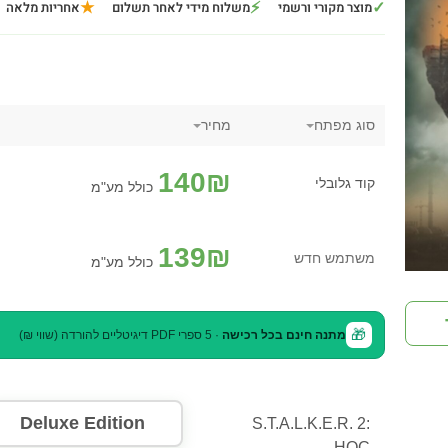
★
⚡
✓
מוצר מקורי ורשמי
משלוח מידי לאחר תשלום
אחריות מלאה
סוג מפתח
מחיר
140
₪
קוד גלובלי
כולל מע"מ
139
₪
משתמש חדש
כולל מע"מ
🎁
מתנה חינם בכל רכישה
· 5 ספרי PDF דיגיטליים להורדה (שווי ₪)
Deluxe Edition
S.T.A.L.K.E.R. 2:
HOC