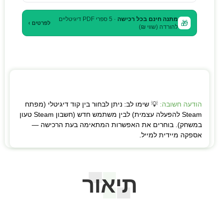
מתנה חינם בכל רכישה
· 5 ספרי PDF דיגיטליים
🎁
לפרטים ›
להורדה (שווי ₪)
הודעה חשובה:
💡 שימו לב: ניתן לבחור בין קוד דיגיטלי (מפתח
Steam להפעלה עצמית) לבין משתמש חדש (חשבון Steam טעון
במשחק). בוחרים את האפשרות המתאימה בעת הרכישה —
אספקה מיידית למייל.
תיאור