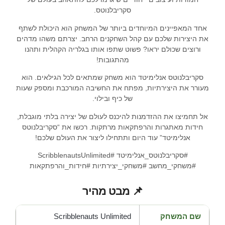
סקריבלנוטס.
אחד המאפיינים המיוחדים ביותר של המשחק הוא היכולת לשתף
את היצירות שלכם עם קהל השחקנים הרחב. יצרתם משהו מדהים
ורוצים שכולם יראו? פשוט שתפו אותו בגלריה הקהלית ותהנו
מהתגובות!
סקריבלנוטס אנלימיטד הוא משחק שמתאים לכל הגילאים. הוא
מעורר את היצירתיות, מפתח את החשיבה המורכבת ומספק שעות
של כיף ובילוי.
אל תחמיצו את ההזדמנות להיכנס לעולם של יצירה בלתי מוגבלת,
חידות מאתגרות והרפתקאות מרתקות. רכשו את “סקריבלנוטס
אנלימיטד” עוד היום ותתחילו ליצור את העולם שלכם!
#סקריבלנוטס_אנלימיטד #ScribblenautsUnlimited
#משחקי_מחשב #משחקי_יצירתיות #חידות_והרפתקאות
📌 מבט מהיר
שם המשחק
Scribblenauts Unlimited