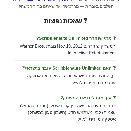
חדשים אצלנו? ריכזנו עבורכם
מדריך הפעלת קוד Steam
עם כל
השלבים בעברית — מהרכישה ועד שאתם בתוך המשחק.
❓ שאלות נפוצות
❓ מתי שוחרר Scribblenauts Unlimited?
המשחק שוחרר ב-Nov 19, 2012 מבית Warner Bros.
Interactive Entertainment.
❓ האם Scribblenauts Unlimited עובד בישראל?
כן, המוצר עובד בישראל ובכל העולם, עם אספקה
אוטומטית ומיידית למייל.
❓ איך מקבלים את המשחק?
בוחרים בעת הרכישה בין קוד דיגיטלי (מפתח להפעלה
עצמית) לבין משתמש חדש (חשבון טעון במשחק) —
אספקה מיידית למייל.