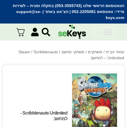
הוואטסאפ הראשי שלנו (053-3555743) בתקלה זמנית
– לשירות
מיידי:
וואטסאפ 052-2205081
| הצ’אט באתר |
support@se-
keys.com
עמוד הבית
/
משחקים
/
משחקי מחשב
/
/ Scribblenauts
Steam
Unlimited – למחשב
Scribblenauts Unlimited -
Scribblenauts Unlimited -
למחשב
למחשב