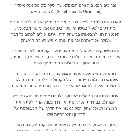
!ברוכים הבאים לעולם המופלא של “סקריבלנוטס אנלימיטד”
(Scribblenauts Unlimited) למחשב האישי
האם פעם חלמתם ליצור דברים מתוך הדמיון שלכם ולראות אותם
מתחילים לפעול במשחק? סקריבלנוטס אנלימיטד מביא את
הפנטזיה הזו למציאות! במשחק הזה, אתם יכולים לכתוב כל דבר
שעולה על דעתכם ולראות אותו מופיע בעולם המשחק.
אתם משחקים כמקסוול, דמות עם יכולות קסומות ליצירת עצמים
על ידי כתיבתם. אתם יכולים ליצור כלי טיס, דינוזוארים, רובוטים,
ועוד המון – הגבולות הם הדמיון שלכם!
המשחק מציע עולם פתוח ומגוון עם חידות ומשימות שונות.
השתמשו ביכולות הייחודיות של מקסוול כדי לפתור חידות, לעזור
לדמויות בעולם ולאתגר את עצמכם במסעות חיפוש והרפתקאות.
אחד היתרונות הגדולים של סקריבלנוטס אנלימיטד הוא החופש
המוחלט בבחירת הפתרונות. אין דרך נכונה אחת לפתור את
המשימות, וכל שחקן יכול למצוא את הדרך שלו המבוססת על
הדמיון והיצירתיות שלו.
בנוסף, המשחק מציע גרפיקה מקסימה וקריקטורית, עם דמויות
חמודות ועיצובים ייחודיים שיגרמו לכם להתאהב בעולם של