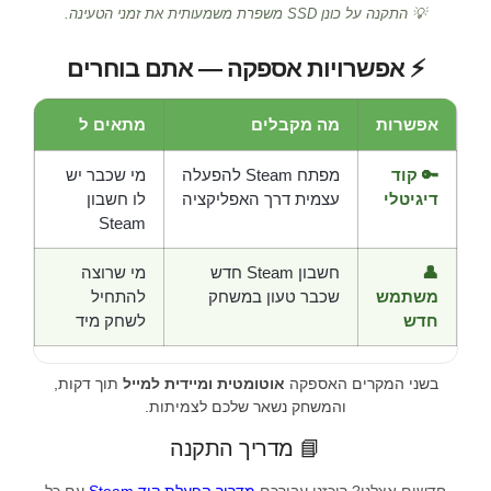
💡 התקנה על כונן SSD משפרת משמעותית את זמני הטעינה.
⚡ אפשרויות אספקה — אתם בוחרים
אפשרות
מה מקבלים
מתאים ל
🔑 קוד
מפתח Steam להפעלה
מי שכבר יש
דיגיטלי
עצמית דרך האפליקציה
לו חשבון
Steam
👤
חשבון Steam חדש
מי שרוצה
משתמש
שכבר טעון במשחק
להתחיל
חדש
לשחק מיד
בשני המקרים האספקה
אוטומטית ומיידית למייל
תוך דקות,
והמשחק נשאר שלכם לצמיתות.
📘 מדריך התקנה