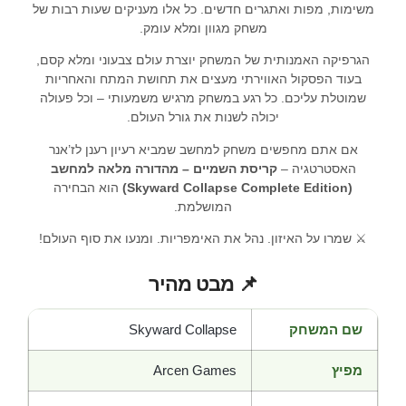
משימות, מפות ואתגרים חדשים. כל אלו מעניקים שעות רבות של
משחק מגוון ומלא עומק.
הגרפיקה האמנותית של המשחק יוצרת עולם צבעוני ומלא קסם,
בעוד הפסקול האווירתי מעצים את תחושת המתח והאחריות
שמוטלת עליכם. כל רגע במשחק מרגיש משמעותי – וכל פעולה
יכולה לשנות את גורל העולם.
אם אתם מחפשים משחק למחשב שמביא רעיון רענן לז’אנר
האסטרטגיה –
קריסת השמיים – מהדורה מלאה למחשב
(Skyward Collapse Complete Edition)
הוא הבחירה
המושלמת.
⚔️ שמרו על האיזון. נהל את האימפריות. ומנעו את סוף העולם!
📌 מבט מהיר
שם המשחק
Skyward Collapse
מפיץ
Arcen Games