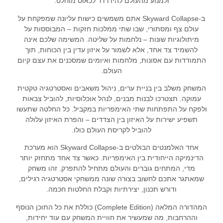
ולמנוע מהעולם להידרדר לכאוס מוחלט.
ב-Skyward Collapse אתם משמשים כישות עליונה שמפקחת על
עולם צף ומסתורי, שבו שתי ממלכות חזקות – המבוססות על
מיתולוגיות שונות – נלחמות על שליטה. המשימה שלכם אינה
להשמיד צד אחד, אלא לשמור על איזון עדין בין הכוחות, תוך
התמודדות עם אסונות, מלחמות ואיומים שמסכנים את עצם קיום
העולם.
המשחק משלב בין בניית ערים, ניהול משאבים ואסטרטגיה טקטית
עמוקה. תצטרכו לבנות מבנים, לנהל אוכלוסיות, להוביל צבאות
ולפקח על התפתחות שתי האימפריות במקביל. כל החלטה שתעשו
תשפיע ישירות על האיזון בין הצדדים – והפרת האיזון עלולה
להוביל לקריסת העולם כולו.
אחד האלמנטים הבולטים ב-Skyward Collapse הוא מערכת
הדינמיקה הייחודית בין האימפריות. כאשר צד אחד מתחזק יותר
מדי, המתחים גוברים והעולם מתחיל להתפרק. זהו משחק
שמאתגר אתכם לחשוב בצורה שונה ממשחקי אסטרטגיה רגילים,
ודורש תכנון, יצירתיות וקבלת החלטות חכמה.
המהדורה המלאה (Complete Edition) כוללת את כל התוכן הנוסף
וההרחבות, מה שמעשיר את חוויית המשחק עם עוד יחידות,