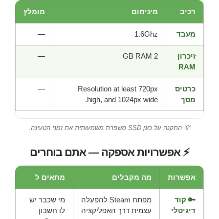
רכיב
מינימום
מומלץ
מעבד
1.6Ghz
—
זיכרון
2 GB RAM
—
RAM
כרטיס
Resolution at least 720px
—
מסך
high, and 1024px wide.
💡 התקנה על כונן SSD משפרת משמעותית את זמני הטעינה.
⚡ אפשרויות אספקה — אתם בוחרים
אפשרות
מה מקבלים
מתאים ל
🔑 קוד
מפתח Steam להפעלה
מי שכבר יש
דיגיטלי
עצמית דרך האפליקציה
לו חשבון