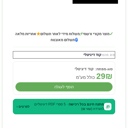
★
⚡
✓
מוצר מקורי ורשמי
משלוח מידי לאחר תשלום
אחריות מלאה
🔒
תשלום מאובטח
קוד דיגיטלי
סוג מוצר
קוד דיגיטלי
29
₪
כולל מע"מ
הוסף לעגלה
מתנה חינם בכל רכישה
· 5 ספרי PDF דיגיטליים
🎁
לפרטים ›
להורדה (שווי ₪)