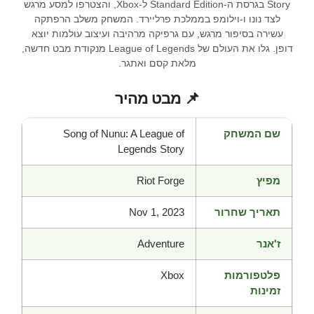
Story בגרסת ה-Standard Edition ל-Xbox, והצטרפו למסע מרגש
לצד נונו ו-וילומפ בממלכת פרליירד. המשחק משלב הרפתקה
עשירה בסיפור מרגש, עם גרפיקה מרהיבה ועיצוב עולמות יוצא
דופן. גלו את העולם של League of Legends מנקודת מבט חדשה,
מלאת קסם ואתגר.
📌 מבט מהיר
שם המשחק
Song of Nunu: A League of
Legends Story
מפיץ
Riot Forge
תאריך שחרור
Nov 1, 2023
ז'אנר
Adventure
פלטפורמות
Xbox
זמינות