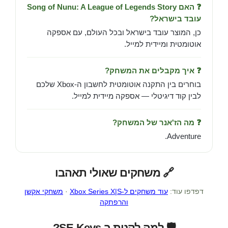
❓ האם Song of Nunu: A League of Legends Story
עובד בישראל?
כן, המוצר עובד בישראל ובכל העולם, עם אספקה
אוטומטית ומיידית למייל.
❓ איך מקבלים את המשחק?
בוחרים בין התקנה אוטומטית לחשבון ה-Xbox שלכם
לבין קוד דיגיטלי — אספקה מיידית למייל.
❓ מה הז'אנר של המשחק?
Adventure.
🔗 משחקים שאולי תאהבו
דפדפו עוד:
עוד משחקים ל-Xbox Series X|S
·
משחקי אקשן
והרפתקה
🛡️ למה לקנות ב-SE-Keys?