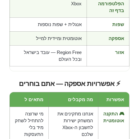
הפלטפורמה
Xbox
בדף זה
שפות
אנגלית + שפות נוספות
אספקה
אוטומטית ומיידית למייל
אזור
Region Free — עובד בישראל
ובכל העולם
⚡ אפשרויות אספקה — אתם בוחרים
אפשרות
מה מקבלים
מתאים ל
🎮 התקנה
אנחנו מתקינים את
מי שרוצה
אוטומטית
המשחק ישירות
להתחיל לשחק
לחשבון ה-Xbox
מיד בלי
שלכם
התעסקות