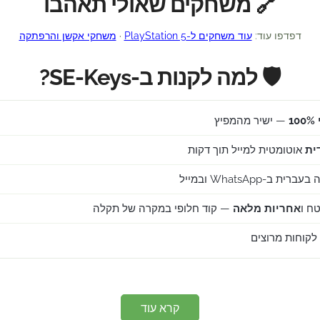
🔗 משחקים שאולי תאהבו
דפדפו עוד:
עוד משחקים ל-PlayStation 5
·
משחקי אקשן והרפתקה
🛡️ למה לקנות ב-SE-Keys?
1
— ישיר מהמפיץ
ית
אוטומטית למייל תוך דקות
ב-WhatsApp ובמייל
ח ו
אחריות מלאה
— קוד חלופי במקרה של תקלה
קרא עוד