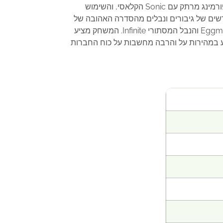
ב-Sonic Forces ל-PS4, שחקנים יכולים לחוות שלושה סגנונות משחק: האקשן המהיר של Sonic המודרני, פלטפורמינג מרתק עם Sonic הקלאסי, והשימוש
ת אישית שלכם. המשחק מביא יריב חדש וחזק, Infinite, ומציע קאסט מרשים של גיבורים ונבלים מהסדרה האהובה של
Sonic. מפתחי Sonic Colours ו-Sonic Generations מציעים קרב אפי מהיר כדי להציל עולם שנהרס על ידי ד”ר Eggman והנבל המסתורי Infinite. המשחק מציע
וע במהירות על והרבה מחשבות על כוח החברות