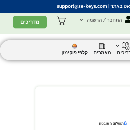
אט באתר |
support@se-keys.com
התחבר / הרשמה
מדריכים
ריכים
מאמרים
קלפי פוקימון
🔒
תשלום מאובטח