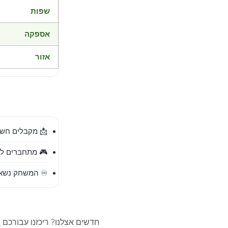
שפות
אספקה
אזור
📩 מקבלים חשב
🎮 מתחברים לח
♾️ המשחק נשאר
חדשים אצלנו? ריכזנו עבורכם
מ