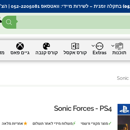
– לשירות מיידי:
וואטסאפ 052-2205081
| הצ’
תוכנות
Extras
קורס אקסל
קורס קנבה
גיים פאס
מד
Sonic Forces - PS4
★
⚡
✓
מוצר מקורי ורשמי
משלוח מידי לאחר תשלום
אחריות מלאה