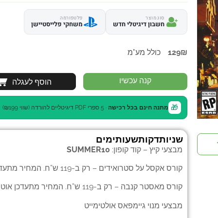
סוג מוצר
פלטפורמה
חשבון דיגיטלי חדש
משחקי פלייסטיישן
₪
129
כולל מע"מ
קנה עכשיו
הוסף לעגלה
🎁
מתנה חינם בכל רכישה
· 5 ספרי PDF דיגיטליים להורדה (שווי ₪199)
שניות
דקות
שעות
ימים
מבצעי קיץ – קוד קופון:
SUMMER10
קורס אקסל על סטרואידים
– רק ב-119 ש”ח. המחיר מתעדכן אוטומטית בעגלה.
קורס מאסטר קנבה
– רק ב-119 ש”ח. המחיר מתעדכן אוטומטית בעגלה.
מבצעי
מנוי גיימפאס אולטימייט