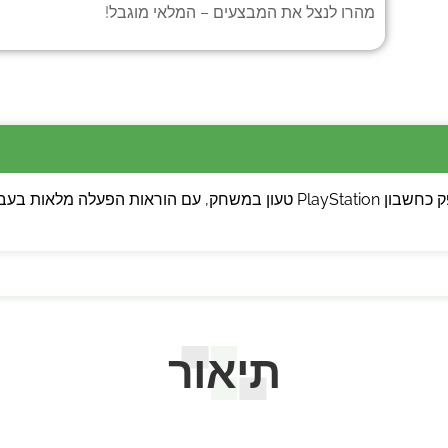
מהרו לנצל את המבצעים – המלאי מוגבל!
💡 שימו לב: המשחק מסופק כחשבון PlayStation טעון במשחק, עם הורא
תיאור