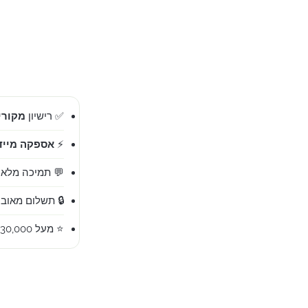
✅ רישיון
מקורי 00%
⚡
אספקה מייד
💬 תמיכה מלאה בעברית 
🔒 תשלום מאובט
⭐ מעל 30,000 לקוחות מרוצים