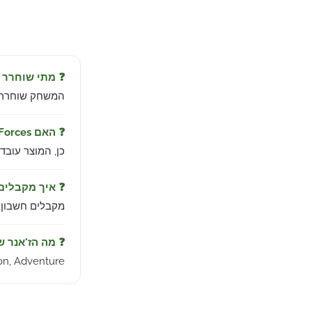
❓ מתי שוחרר Sonic Forces?
המשחק שוחרר ב-Nov 7, 2017 מבית
❓ האם Sonic Forces עובד בישראל?
כן, המוצר עובד
❓ איך מקבלי
מקבלים חשבון PlayStation טעון במשחק עם הוראות הפעלה בעברית — אספקה מיידית למיי
❓ מה הז'אנר 
on, Adventure.