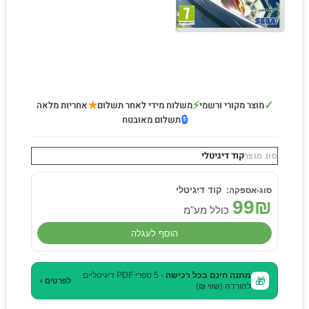
★
⚡
✓
מוצר מקורי ורשמי
משלוח מידי לאחר תשלום
אחריות מלאה
🔒
תשלום מאובטח
קוד דיגיטלי
סוג מוצר
קוד דיגיטלי
99
₪
כולל מע"מ
הוסף לעגלה
מתנה חינם בכל רכישה
· 5 ספרי PDF דיגיטליים
🎁
לפרטים ›
להורדה (שווי ₪)