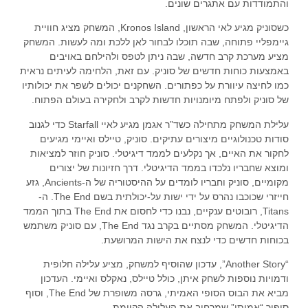
והתמודדות עם אתגרים שונים.
כשסוניק מגיע לאי הראשון, Kronos Island, המשחק מציג חוויית
גיימפליי פתוחה, שבה תוכלו לבחור לאן ללכת ומה לעשות. המשחק
מציע מערכת קרב חדשה, שבה ניתן לטפס ולהילחם באויבים
באמצעות כוחות חדשים של סוניק. עם זאת, הלחימה לעיתים נראית
כמו לחיצה עיוורת על כפתורים. השחקנים יכולים לשפר את יכולותיו
של סוניק ולפתח מיומנויות חדשות לקרב ולחקירה בעולם הפתוח.
עלילת המשחק מתחילה כשד”ר אגמן מגיע לאיי Starfall כדי לגנוב
סודות טכנולוגיים מיצורים עתיקים. סוניק, טיילס ואיימי מגיעים
לחקור את האיים, אך נקלעים לממד דיגיטלי. סוניק חוזר למציאות
ומוצא שחבריו נלכדו בממד הדיגיטלי. דרך חזיונות של יצורים
מקומיים, סוניק וחבריו לומדים על ההיסטוריה של ה-Ancients, גזע
חייזרי שכוכבו נהרס על ידי ישות על-יכולתית בשם The End. ה-
Titans, רובוטים ענקיים, נבנו כדי לחסום את The End בתוך הממד
הדיגיטלי. המשחק מסתיים בקרב נגד The End, עם סוניק משתמש
בכוחות חדשים כדי לנצח את הישות המרושעת.
“Another Story”, עדכון שהוסיף למשחק, מציע עלילה חלופית
ודמויות נוספות לשחק איתן, כולל טיילס, נאקלס ואיימי. העדכון
מביא את הבוס הסופי האמיתי, גרסה משופרת של The End, וסוף
סיפור “אמיתי” שמרחיב את העלילה הקיימת