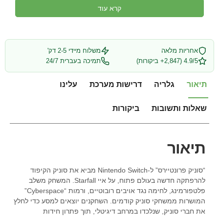
קרא עוד
אחריות מלאה
משלוח מיידי 2-5 דק'
4.9/5 (2,847+ ביקורות)
תמיכה בעברית 24/7
תיאור
גלריה
דרישות מערכת
עלינו
שאלות ותשובות
ביקורות
תיאור
“סוניק פרונטיירס” ל-Nintendo Switch מביא את סוניק הקיפוד
להרפתקה חדשה בעולם פתוח, על איי Starfall. המשחק משלב
פלטפורמינג, לחימה נגד אויבים רובוטיים, ורמות “Cyberspace”
המושרות ממשחקי סוניק קודמים. השחקנים יוצאים למסע כדי לחלץ
את חברי סוניק, שנלכדו במרחב דיגיטלי, תוך פתרון חידות